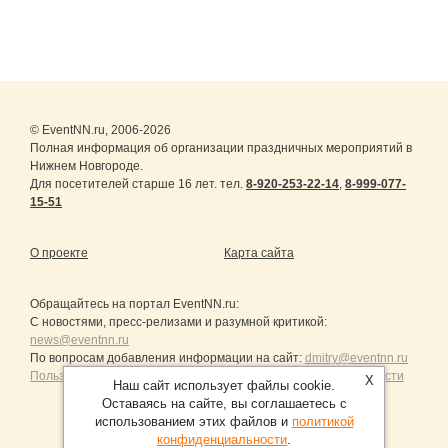
© EventNN.ru, 2006-2026
Полная информация об организации праздничных мероприятий в
Нижнем Новгороде.
Для посетителей старше 16 лет. тел.
8-920-253-22-14
,
8-999-077-
15-51
О проекте
Карта сайта
Обращайтесь на портал
EventNN.ru
:
С новостями, пресс-релизами и разумной критикой:
news@eventnn.ru
По вопросам добавления информации на сайт:
dmitry@eventnn.ru
Пользовательское Соглашение и политика конфиденциальности
X
Наш сайт использует файлы cookie.
Оставаясь на сайте, вы соглашаетесь с
использованием этих файлов и
политикой
конфиденциальности
.