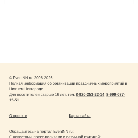
© EventNN.ru, 2006-2026
Полная информация об организации праздничных мероприятий в
Нижнем Новгороде.
Для посетителей старше 16 лет. тел.
8-920-253-22-14
,
8-999-077-
15-51
О проекте
Карта сайта
Обращайтесь на портал
EventNN.ru
:
С новостями, пресс-релизами и разумной критикой: