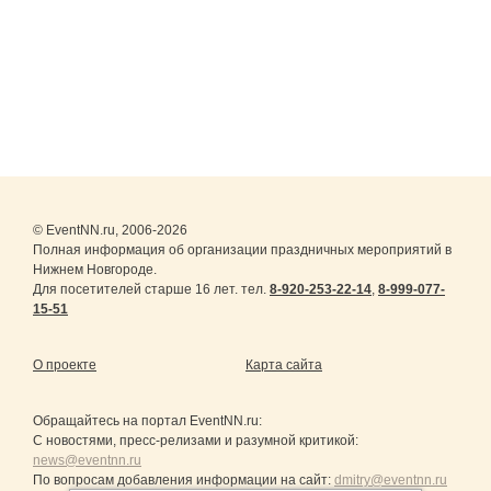
© EventNN.ru, 2006-2026
Полная информация об организации праздничных мероприятий в
Нижнем Новгороде.
Для посетителей старше 16 лет. тел.
8-920-253-22-14
,
8-999-077-
15-51
О проекте
Карта сайта
Обращайтесь на портал
EventNN.ru
:
С новостями, пресс-релизами и разумной критикой:
news@eventnn.ru
По вопросам добавления информации на сайт:
dmitry@eventnn.ru