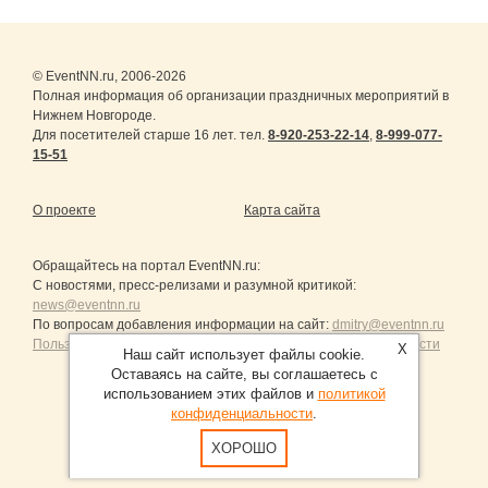
© EventNN.ru, 2006-2026
Полная информация об организации праздничных мероприятий в
Нижнем Новгороде.
Для посетителей старше 16 лет. тел.
8-920-253-22-14
,
8-999-077-
15-51
О проекте
Карта сайта
Обращайтесь на портал
EventNN.ru
:
С новостями, пресс-релизами и разумной критикой:
news@eventnn.ru
По вопросам добавления информации на сайт:
dmitry@eventnn.ru
Пользовательское Соглашение и политика конфиденциальности
X
Наш сайт использует файлы cookie.
Оставаясь на сайте, вы соглашаетесь с
использованием этих файлов и
политикой
конфиденциальности
.
Продвижение сайтов Санкт-Петербург
ХОРОШО