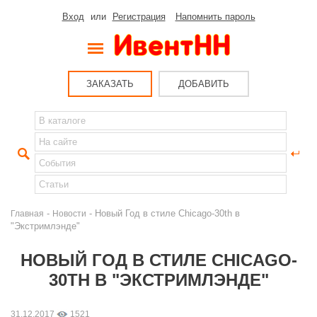
Вход
или
Регистрация
Напомнить пароль
ЗАКАЗАТЬ
ДОБАВИТЬ
-
- Новый Год в стиле Chicago-30th в
Главная
Новости
"Экстримлэнде"
НОВЫЙ ГОД В СТИЛЕ CHICAGO-
30TH В "ЭКСТРИМЛЭНДЕ"
31.12.2017
1521