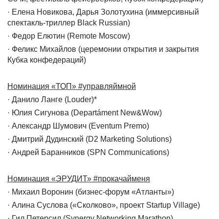
· Елена Новикова, Дарья Золотухина (иммерсивный
спектакль-триллер Black Russian)
· Федор Елютин (Remote Moscow)
· Феликс Михайлов (церемонии открытия и закрытия
Кубка конфедераций)
Номинация «ТОП» #управляймной
· Данило Ланге (Louder)*
· Юлия Сигунова (Departáment New&Wow)
· Александр Шумович (Eventum Premo)
· Дмитрий Дудинский (D2 Marketing Solutions)
· Андрей Баранников (SPN Communications)
Номинация «ЭРУДИТ» #прокачайменя
· Михаил Воронин (бизнес-форум «Атланты»)
· Алина Суслова («Сколково», проект Startup Village)
· Гил Петерсил (Synergy Networking Marathon)