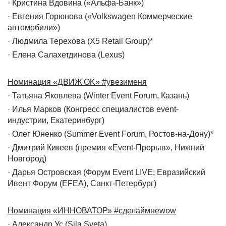
· Кристина Вдовина («Альфа-Банк»)
· Евгения Горюнова («Volkswagen Коммерческие
автомобили»)
· Людмила Терехова (X5 Retail Group)*
· Елена Салахетдинова (Lexus)
Номинация «ДВИЖ'OK» #увезименя
· Татьяна Яковлева (Winter Event Forum, Казань)
· Илья Марков (Конгресс специалистов event-
индустрии, Екатеринбург)
· Олег Юненко (Summer Event Forum, Ростов-на-Дону)*
· Дмитрий Кикеев (премия «Event-Прорыв», Нижний
Новгород)
· Дарья Островская (Форум Event LIVE; Евразийский
Ивент Форум (EFEA), Санкт-Петербург)
Номинация «ИННОВАТОР» #сделаймнеwow
· Александр Ус (Sila Sveta)