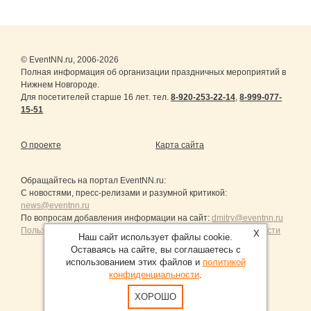
© EventNN.ru, 2006-2026
Полная информация об организации праздничных мероприятий в
Нижнем Новгороде.
Для посетителей старше 16 лет. тел.
8-920-253-22-14
,
8-999-077-
15-51
О проекте
Карта сайта
Обращайтесь на портал
EventNN.ru
:
С новостями, пресс-релизами и разумной критикой:
news@eventnn.ru
По вопросам добавления информации на сайт:
dmitry@eventnn.ru
Пользовательское Соглашение и политика конфиденциальности
X
Наш сайт использует файлы cookie.
Оставаясь на сайте, вы соглашаетесь с
использованием этих файлов и
политикой
конфиденциальности
.
Продвижение сайтов Санкт-Петербург
ХОРОШО