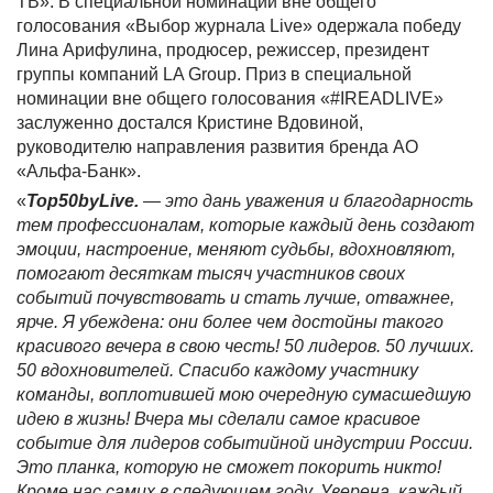
ТВ». В специальной номинации вне общего
голосования «Выбор журнала Live» одержала победу
Лина Арифулина, продюсер, режиссер, президент
группы компаний LA Group. Приз в специальной
номинации вне общего голосования «#IREADLIVE»
заслуженно достался Кристине Вдовиной,
руководителю направления развития бренда АО
«Альфа-Банк».
«
Top50byLive.
— это дань уважения и благодарность
тем профессионалам, которые каждый день создают
эмоции, настроение, меняют судьбы, вдохновляют,
помогают десяткам тысяч участников своих
событий почувствовать и стать лучше, отважнее,
ярче. Я убеждена: они более чем достойны такого
красивого вечера в свою честь! 50 лидеров. 50 лучших.
50 вдохновителей. Спасибо каждому участнику
команды, воплотившей мою очередную сумасшедшую
идею в жизнь! Вчера мы сделали самое красивое
событие для лидеров событийной индустрии России.
Это планка, которую не сможет покорить никто!
Кроме нас самих в следующем году. Уверена, каждый