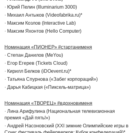
· Юрий Пелин (Illuminarium 3000)
· Михаил Антыков (Videofabrika.ru)*
· Максим Козлов (Interactive Lab)
· Максим Яхонтов (Hello Computer)
Номинация «ПИОНЕР» #стартанименя
· Степан Данилов (MeYou)
· Егор Егерев (Tickets Cloud)
· Кирилл Белков (iDOevent.ru)*
· Татьяна Спурнова («Забег корпораций»)
· Дарья Кабицкая («Пиксель-матрица»)
Номинация «ТВОРЕЦ» #вдохновименя
· Лина Арифулина (Национальная телевизионная
премия «Дай пять!»)
· Андрей Насоновский (XXI зимние Олимпийские игры в
Сочи; фестиваль фейерверков; Кубок конфедераций)*