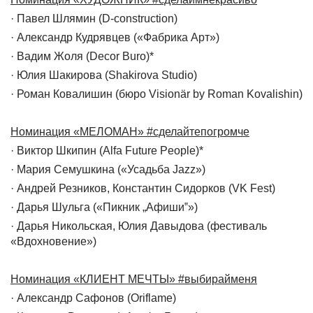
· Павел Шлямин (D-construction)
· Александр Кудрявцев («Фабрика Арт»)
· Вадим Жоля (Decor Buro)*
· Юлия Шакирова (Shakirova Studio)
· Роман Ковалишин (бюро Visionär by Roman Kovalishin)
Номинация «МЕЛОМАН» #сделайтепогромче
· Виктор Шкипин (Alfa Future People)*
· Мария Семушкина («Усадьба Jazz»)
· Андрей Резников, Константин Сидорков (VK Fest)
· Дарья Шульга («Пикник „Афиши‟»)
· Дарья Никольская, Юлия Давыдова (фестиваль
«Вдохновение»)
Номинация «КЛИЕНТ МЕЧТЫ» #выбирайменя
· Александр Сафонов (Oriflame)