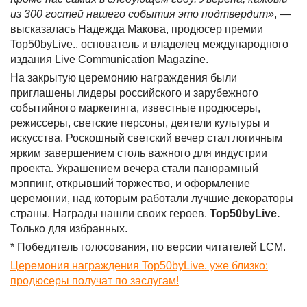
из 300 гостей нашего события это подтвердит»
, —
высказалась Надежда Макова, продюсер премии
Top50byLive., основатель и владелец международного
издания Live Communication Magazine.
На закрытую церемонию награждения были
приглашены лидеры российского и зарубежного
событийного маркетинга, известные продюсеры,
режиссеры, светские персоны, деятели культуры и
искусства. Роскошный светский вечер стал логичным
ярким завершением столь важного для индустрии
проекта. Украшением вечера стали панорамный
мэппинг, открывший торжество, и оформление
церемонии, над которым работали лучшие декораторы
страны. Награды нашли своих героев.
Top50byLive.
Только для избранных.
* Победитель голосования, по версии читателей LCM.
Церемония награждения Top50byLive. уже близко:
продюсеры получат по заслугам!