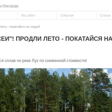
м Новгороде
ето - покатайся на лодке!
ЕИ"! ПРОДЛИ ЛЕТО - ПОКАТАЙСЯ НА
тся сплав по реке Лух по сниженной стоимости!