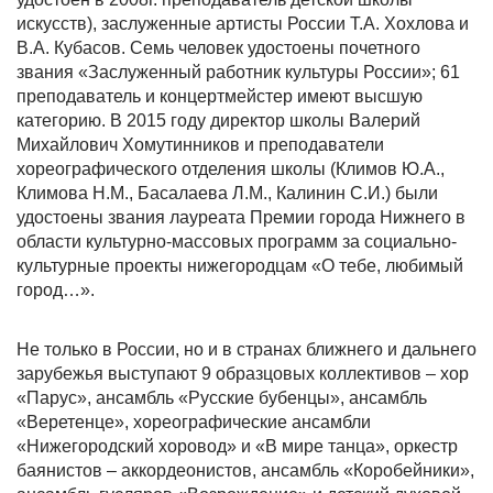
искусств), заслуженные артисты России Т.А. Хохлова и
В.А. Кубасов. Семь человек удостоены почетного
звания «Заслуженный работник культуры России»; 61
преподаватель и концертмейстер имеют высшую
категорию. В 2015 году директор школы Валерий
Михайлович Хомутинников и преподаватели
хореографического отделения школы (Климов Ю.А.,
Климова Н.М., Басалаева Л.М., Калинин С.И.) были
удостоены звания лауреата Премии города Нижнего в
области культурно-массовых программ за социально-
культурные проекты нижегородцам «О тебе, любимый
город…».
Не только в России, но и в странах ближнего и дальнего
зарубежья выступают 9 образцовых коллективов – хор
«Парус», ансамбль «Русские бубенцы», ансамбль
«Веретенце», хореографические ансамбли
«Нижегородский хоровод» и «В мире танца», оркестр
баянистов – аккордеонистов, ансамбль «Коробейники»,