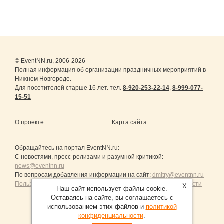
© EventNN.ru, 2006-2026
Полная информация об организации праздничных мероприятий в
Нижнем Новгороде.
Для посетителей старше 16 лет. тел.
8-920-253-22-14
,
8-999-077-
15-51
О проекте
Карта сайта
Обращайтесь на портал
EventNN.ru
:
С новостями, пресс-релизами и разумной критикой:
news@eventnn.ru
По вопросам добавления информации на сайт:
dmitry@eventnn.ru
Пользовательское Соглашение и политика конфиденциальности
X
Наш сайт использует файлы cookie.
Оставаясь на сайте, вы соглашаетесь с
использованием этих файлов и
политикой
конфиденциальности
.