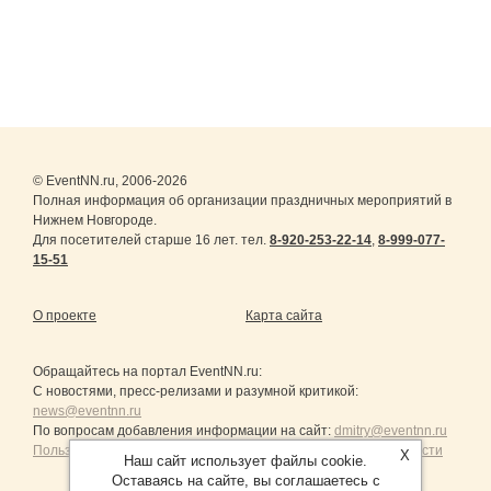
© EventNN.ru, 2006-2026
Полная информация об организации праздничных мероприятий в
Нижнем Новгороде.
Для посетителей старше 16 лет. тел.
8-920-253-22-14
,
8-999-077-
15-51
О проекте
Карта сайта
Обращайтесь на портал
EventNN.ru
:
С новостями, пресс-релизами и разумной критикой:
news@eventnn.ru
По вопросам добавления информации на сайт:
dmitry@eventnn.ru
Пользовательское Соглашение и политика конфиденциальности
X
Наш сайт использует файлы cookie.
Оставаясь на сайте, вы соглашаетесь с