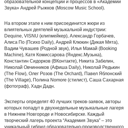
образовательной концепции и процессов в «Академии
Звука» Андрей Рыжков (Moscow Music School).
На втором этапе к ним присоединится жюри из
влиятельных деятелей музыкальной индустрии:
Dequine, VISNU (клипмейкер), Александр Горбачев,
Алиса По (Психо Daily), Андрей Клюкин (Дикая Мята),
Вадим Чувашев (Родной звук), Илья Мамай (Booking
Machine), Катя Комиссарова (Яндекс.Музыка),
Константин Сидорков (ВКонтакте), Никита Забелин,
Николай Овчинников (Афиша Daily), Николай Редькин
(The Flow), Олег Розов (The Orchard), Павел Яблонский
(The Village), Полина Nomore (стилист), Саша Сахарная
(фотограф), Хадн Дадн.
Эксперты определят 40 лучших треков-заявок, авторы
которых попадут в двухнедельные музыкальные лагеря
в Нижнем Новгороде и Новосибирске. Каждый
творческий лагерь проекта “Академия Звука” – это
уникальный гибрид образовательно-производственного