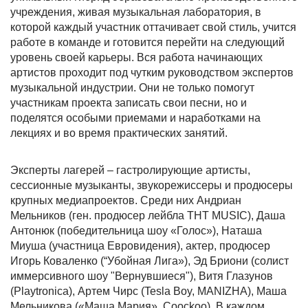
учреждения, живая музыкальная лаборатория, в
которой каждый участник оттачивает свой стиль, учится
работе в команде и готовится перейти на следующий
уровень своей карьеры. Вся работа начинающих
артистов проходит под чутким руководством экспертов
музыкальной индустрии. Они не только помогут
участникам проекта записать свои песни, но и
поделятся особыми приемами и наработками на
лекциях и во время практических занятий.
Эксперты лагерей – гастролирующие артисты,
сессионные музыканты, звукорежиссеры и продюсеры
крупных медиапроектов. Среди них Андриан
Мельников (ген. продюсер лейбла ТНТ MUSIC), Даша
Антонюк (победительница шоу «Голос»), Наташа
Миуша (участница Евровидения), актер, продюсер
Игорь Коваленко (“Убойная Лига»), Эд Бриони (солист
иммерсивного шоу "Вернувшиеся"), Витя Глазунов
(Playtronica), Артем Чирс (Tesla Boy, MANIZHA), Маша
Мельникова («Маша Мария», Coockoo). В каждом