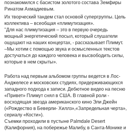
познакомился с басистом золотого состава Земфиры
Ринатом Ахмадиевым.
Их творческий тандем стал основой супергруппы. Цель
коллектива – всеобщая «плимутизация».
"Для нас плимутизация – это в первую очередь
мощный энергетический посыл, который слушатели
ощущают на наших концертах, - рассказывает Плимут.
–Мы хотим с помощью звука и осмысленных текстов
достучаться до каждого человека и высвободить силы,
которые в нем скрыты».
Работа над первым альбомом группы ведется в Лос-
Анджелесе и московских студиях, придерживающихся
западного подхода к записи. Дебютное видео на песню
«Привет» Плимут снял в США. В главной роли -
восходящая звезда американского кино Эли Джейн
(«Рождество в Беверли- Хиллз»,«Запредельная черта»,
сериалу «Кости»).
Съемки проходили в пустыне Palmdale Desert
(Калифорния), на побережье Малибу, в Санта-Монике и