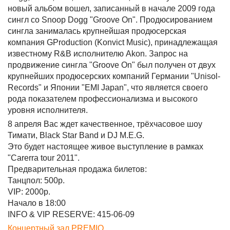
новый альбом вошел, записанный в начале 2009 года
сингл со Snoop Dogg "Groove On". Продюсированием
сингла занималась крупнейшая продюсерская
компания GProduction (Konvict Music), принадлежащая
известному R&B исполнителю Akon. Запрос на
продвижение сингла "Groove On" был получен от двух
крупнейших продюсерских компаний Германии "Unisol-
Records" и Японии "EMI Japan", что является своего
рода показателем профессионализма и высокого
уровня исполнителя.
8 апреля Вас ждет качественное, трёхчасовое шоу
Тимати, Black Star Band и DJ M.E.G.
Это будет настоящее живое выступление в рамках
"Carerra tour 2011".
Предварительная продажа билетов:
Танцпол: 500р.
VIP: 2000р.
Начало в 18:00
INFO & VIP RESERVE: 415-06-09
Концертный зал PREMIO