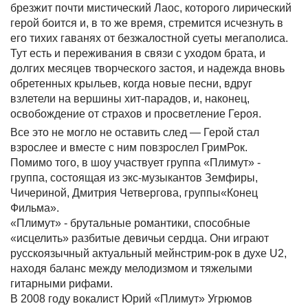
брезжит почти мистический Лаос, которого лирический
герой боится и, в то же время, стремится исчезнуть в
его тихих гаванях от безжалостной суеты мегаполиса.
Тут есть и переживания в связи с уходом брата, и
долгих месяцев творческого застоя, и надежда вновь
обретенных крыльев, когда новые песни, вдруг
взлетели на вершины хит-парадов, и, наконец,
освобождение от страхов и просветление Героя.
Все это не могло не оставить след — Герой стал
взрослее и вместе с ним повзрослел ГримРок.
Помимо того, в шоу участвует группа «Плимут» -
группа, состоящая из экс-музыкантов Земфиры,
Чичериной, Дмитрия Четвергова, группы«Конец
Фильма».
«Плимут» - брутальные романтики, способные
«исцелить» разбитые девичьи сердца. Они играют
русскоязычный актуальный мейнстрим-рок в духе U2,
находя баланс между мелодизмом и тяжелыми
гитарными рифами.
В 2008 году вокалист Юрий «Плимут» Угрюмов