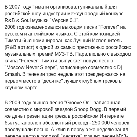
В 2007 году Тимати организовал уникальный для
российской шоу-индустрии международный конкурс
R&B & Soul музыки "Vерсия 0.1".
2008 год ознаменовался выходом песни "Forever" на
русском и английском языках. С этой композицией
Тимати был номинирован как Лучший Исполнитель
(R&B артист) в одной из самых престижных российских
музыкальных премий МУЗ-ТВ. Параллельно с выходом
клипа "Forever" Тимати выпускает новую песню
"Moscow Never Sleeps", записанную совместно с Dj
Smash. В течении трех недель этот трек держался на
первом месте в "десятке" лучших клубных треков в
клубном чарте.
В 2009 году вышла песня "Groove On", записанная
совместно с мировой звездой Snoop Dogg. В первый
же день презентации трека в российском Интернете
был установлен абсолютный рекорд - 250 000 человек
прослушали песню. А клип в первую же неделю занял
первое место в топовой "десятке" лучших песен МУЗ-