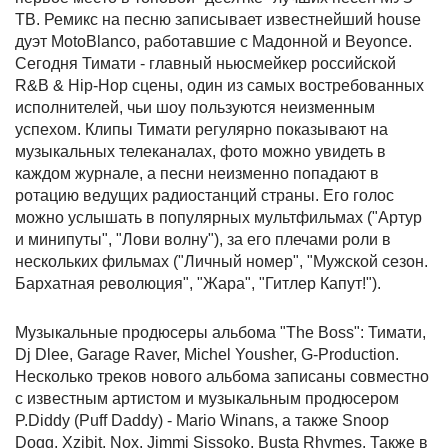
ТВ. Ремикс на песню записывает известнейший house
дуэт MotoBlanco, работавшие с Мадонной и Beyonce.
Сегодня Тимати - главный ньюсмейкер российской
R&B & Hip-Hop сцены, один из самых востребованных
исполнителей, чьи шоу пользуются неизменным
успехом. Клипы Тимати регулярно показывают на
музыкальных телеканалах, фото можно увидеть в
каждом журнале, а песни неизменно попадают в
ротацию ведущих радиостанций страны. Его голос
можно услышать в популярных мультфильмах ("Артур
и минипуты", "Лови волну"), за его плечами роли в
нескольких фильмах ("Личный номер", "Мужской сезон.
Бархатная революция", "Жара", "Гитлер Капут!").
Музыкальные продюсеры альбома "The Boss": Тимати,
Dj Dlee, Garage Raver, Michel Yousher, G-Production.
Несколько треков нового альбома записаны совместно
с известным артистом и музыкальным продюсером
P.Diddy (Puff Daddy) - Mario Winans, а также Snoop
Dogg, Xzibit, Nox, Jimmi Sissoko, Busta Rhymes. Также в