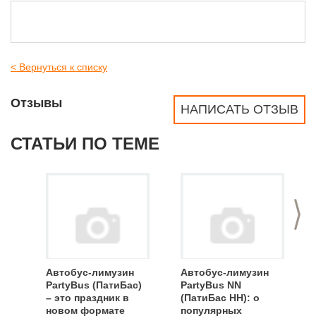
< Вернуться к списку
Отзывы
НАПИСАТЬ ОТЗЫВ
СТАТЬИ ПО ТЕМЕ
>
Автобус-лимузин
Автобус-лимузин
PartyBus (ПатиБас)
PartyBus NN
– это праздник в
(ПатиБас НН): о
новом формате
популярных