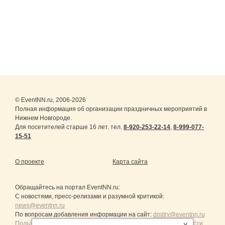
© EventNN.ru, 2006-2026
Полная информация об организации праздничных мероприятий в
Нижнем Новгороде.
Для посетителей старше 16 лет. тел.
8-920-253-22-14
,
8-999-077-
15-51
О проекте
Карта сайта
Обращайтесь на портал
EventNN.ru
:
С новостями, пресс-релизами и разумной критикой:
news@eventnn.ru
По вопросам добавления информации на сайт:
dmitry@eventnn.ru
Пользовательское Соглашение и политика конфиденциальности