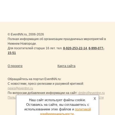
© EventNN.ru, 2006-2026
Полная информация об организации праздничных мероприятий в
Нижнем Новгороде.
Для посетителей старше 16 лет. тел.
8-920-253-22-14
,
8-999-077-
15-51
О проекте
Карта сайта
Обращайтесь на портал
EventNN.ru
:
С новостями, пресс-релизами и разумной критикой:
news@eventnn.ru
По вопросам добавления информации на сайт:
dmitry@eventnn.ru
Пользовательское Соглашение и политика конфиденциальности
X
Наш сайт использует файлы cookie.
Оставаясь на сайте, вы соглашаетесь с
использованием этих файлов и
политикой
конфиденциальности
.