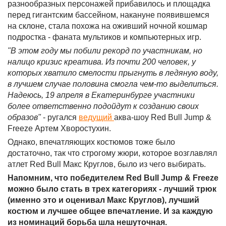
разнообразных персонажей прибавилось и площадка
перед гигантским бассейном, накануне появившемся
на склоне, стала похожа на оживший ночной кошмар
подростка - фаната мультиков и компьютерных игр.
"В этом году мы побили рекорд по участникам, но
налицо кризис креатива. Из почти 200 человек, у
которых хватило смелости прыгнуть в ледяную воду,
в лучшем случае половина смогла чем-то выделиться.
Надеюсь, 19 апреля в Екатеринбурге участники
более ответственно подойдут к созданию своих
образов"
- ругался
ведущий
аква-шоу Red Bull Jump &
Freeze Артем Хворостухин.
Однако, впечатляющих костюмов тоже было
достаточно, так что строгому жюри, которое возглавлял
атлет Red Bull Макс Круглов, было из чего выбирать.
Напомним, что победителем Red Bull Jump & Freeze
можно было стать в трех категориях - лучший трюк
(именно это и оценивал Макс Круглов), лучший
костюм и лучшее общее впечатление. И за каждую
из номинаций борьба шла нешуточная.