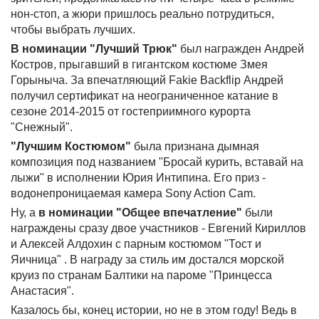
нон-стоп, а жюри пришлось реально потрудиться,
чтобы выбрать лучших.
В номинации "Лучший Трюк"
был награжден Андрей
Костров, прыгавший в гигантском костюме Змея
Горыныча. За впечатляющий Fakie Backflip Андрей
получил сертификат на неограниченное катание в
сезоне 2014-2015 от гостеприимного курорта
"Снежный".
"Лучшим Костюмом"
была признана дымная
композиция под названием "Бросай курить, вставай на
лыжи" в исполнении Юрия Интипина. Его приз -
водонепроницаемая камера Sony Action Cam.
Ну, а
в номинации "Общее впечатление"
были
награждены сразу двое участников - Евгений Кириллов
и Алексей Алдохин с парным костюмом "Тост и
Яичница" . В награду за стиль им достался морской
круиз по странам Балтики на пароме "Принцесса
Анастасия".
Казалось бы, конец истории, но не в этом году! Ведь в