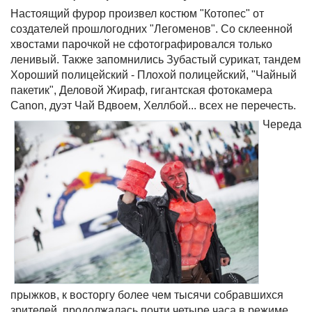
Настоящий фурор произвел костюм "Котопес" от
создателей прошлогодних "Легоменов". Со склеенной
хвостами парочкой не сфотографировался только
ленивый. Также запомнились Зубастый сурикат, тандем
Хороший полицейский - Плохой полицейский, "Чайный
пакетик", Деловой Жираф, гигантская фотокамера
Canon, дуэт Чай Вдвоем, Хеллбой... всех не перечесть.
Череда
прыжков, к восторгу более чем тысячи собравшихся
зрителей, продолжалась почти четыре часа в режиме