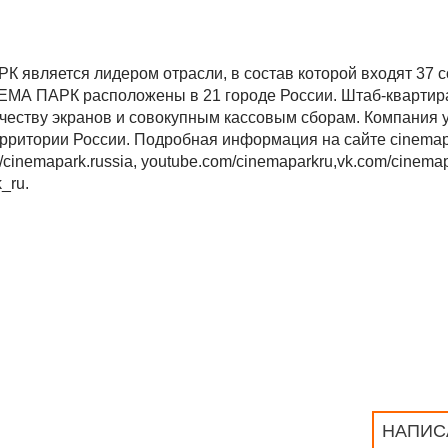
 является лидером отрасли, в состав которой входят 37
НЕМА ПАРК расположены в 21 городе России. Штаб-квартир
ичеству экранов и совокупным кассовым сборам. Компания 
рритории России. Подробная информация на сайте cinemapa
/cinemapark.russia, youtube.com/cinemaparkru,vk.com/cinemap
k_ru.
НАПИС