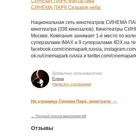
СИНЕМА ПАРК Фантастика
СИНЕМА ПАРК Седьмое небо
Национальная сеть кинотеатров СИНЕМА ПАРК
кинотеатра (338 кинозалов). Кинотеатры СИ
Москве. Компания занимает 1-е место по кол
суперзалами IMAX и 9 суперзалами 4DX на те
facebook.com/cinemapark.russia, instagram.com
ok.ru/cinemapark.russia и twitter.com/cinemapar
Добавлено пользователем:
Елена
Написать сообщение
→
На страницу Синема Парк, кинотеатр
← Полный список мероприятий
Отзывы