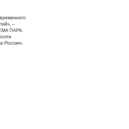
овременного
тий», –
НЕМА ПАРК.
осети
ах России».