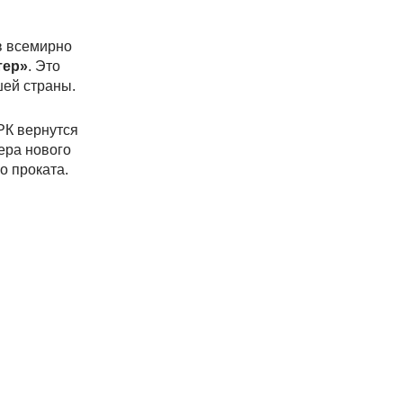
в всемирно
тер»
. Это
шей страны.
РК вернутся
ера нового
о проката.