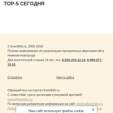
ТОР-5 СЕГОДНЯ
© EventNN.ru, 2006-2026
Полная информация об организации праздничных мероприятий в
Нижнем Новгороде.
Для посетителей старше 16 лет. тел.
8-920-253-22-14
,
8-999-077-
15-51
О проекте
Карта сайта
Обращайтесь на портал
EventNN.ru
:
С новостями, пресс-релизами и разумной критикой:
news@eventnn.ru
По вопросам добавления информации на сайт:
dmitry@eventnn.ru
Пользовательское Соглашение и политика конфиденциальности
X
Наш сайт использует файлы cookie.