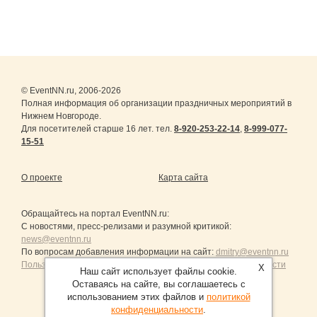
© EventNN.ru, 2006-2026
Полная информация об организации праздничных мероприятий в
Нижнем Новгороде.
Для посетителей старше 16 лет. тел.
8-920-253-22-14
,
8-999-077-
15-51
О проекте
Карта сайта
Обращайтесь на портал
EventNN.ru
:
С новостями, пресс-релизами и разумной критикой:
news@eventnn.ru
По вопросам добавления информации на сайт:
dmitry@eventnn.ru
Пользовательское Соглашение и политика конфиденциальности
X
Наш сайт использует файлы cookie.
Оставаясь на сайте, вы соглашаетесь с
использованием этих файлов и
политикой
конфиденциальности
.