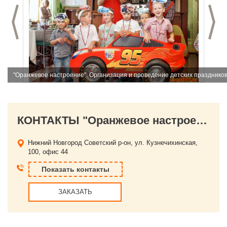
Предыдущий слайд
С
"Оранжевое настроение". Организация и проведение детских празднико
КОНТАКТЫ "Оранжевое настроение". Организация и проведение детских праздников. Аниматоры
Нижний Новгород
Советский р-он, ул. Кузнечихинская,
100, офис 44
Показать контакты
ЗАКАЗАТЬ