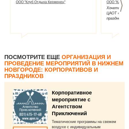
>
ООО "Клуб Отдыха Керженец"
ООО "Клуб О
Хочется ска
ЦАОТ «Керже
праздновани
компании. О
Владимира П
и тактично
знакомство
состоялось 
протяжении 
богатстве 
ПОСМОТРИТЕ ЕЩЕ
ОРГАНИЗАЦИЯ И
организатор
ПРОВЕДЕНИЕ МЕРОПРИЯТИЙ В НИЖНЕМ
неизменно в
НОВГОРОДЕ: КОРПОРАТИВОВ И
Корпоративн
ПРАЗДНИКОВ
во всех отн
подвела, и 
организатор
поставленно
Корпоративное
праздничном
мероприятие с
замечаний н
Агентством
вовремя. Д
продумано и
Приключений
мелочей. До
Тематические программы на свежем
тоже без пр
воздухе с индивидуальным
Вам спасибо