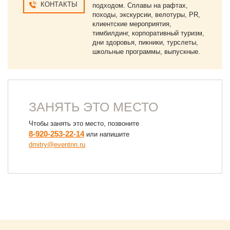
КОНТАКТЫ
подходом. Сплавы на рафтах,
дальнейшее 
походы, экскурсии, велотуры, PR,
желаю Вам р
клиентские мероприятия,
развития и 
тимбилдинг, корпоративный туризм,
директор О
дни здоровья, пикники, турслеты,
И.А.
школьные программы, выпускные.
ЗАНЯТЬ ЭТО МЕСТО
Чтобы занять это место, позвоните
8-920-253-22-14
или напишите
dmitry@eventnn.ru