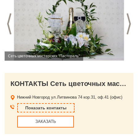
Предыдущий слайд
С
Сеть цветочных мастерских "Пастораль"
КОНТАКТЫ Сеть цветочных мастерских "Пастораль"
Нижний Новгород
ул.Литвинова 74 кор.31, оф.41 (офис)
Показать контакты
ЗАКАЗАТЬ