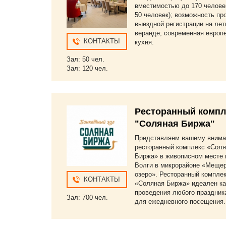
вместимостью до 170 человек
50 человек); возможность пр
выездной регистрации на лет
веранде; современная европ
КОНТАКТЫ
кухня.
Зал: 50 чел.
Зал: 120 чел.
Ресторанный компл
"Соляная Биржа"
Представляем вашему вним
ресторанный комплекс «Сол
Биржа» в живописном месте 
Волги в микрорайоне «Меще
озеро». Ресторанный компле
КОНТАКТЫ
«Соляная Биржа» идеален ка
проведения любого праздника
Зал: 700 чел.
для ежедневного посещения.