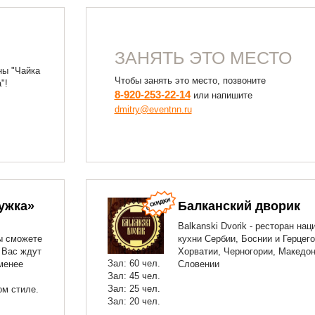
ЗАНЯТЬ ЭТО МЕСТО
ны "Чайка
Чтобы занять это место, позвоните
"!
8-920-253-22-14
или напишите
dmitry@eventnn.ru
ужка»
Балканский дворик
Balkanski Dvorik - ресторан на
ы сможете
кухни Сербии, Боснии и Герцег
 Вас ждут
Хорватии, Черногории, Македон
Зал: 60 чел.
менее
Словении
Зал: 45 чел.
Зал: 25 чел.
ом стиле.
Зал: 20 чел.