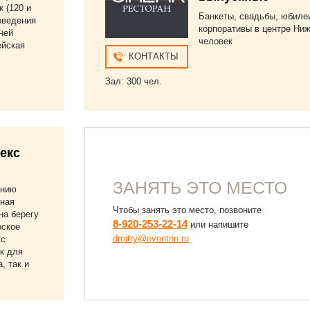
 (120 и
Банкеты, свадьбы, юбиле
оведения
корпоративы в центре Ниж
ней
человек
ейская
КОНТАКТЫ
Зал: 300 чел.
екс
ЗАНЯТЬ ЭТО МЕСТО
анию
яная
Чтобы занять это место, позвоните
на берегу
8-920-253-22-14
или напишите
рское
dmitry@eventnn.ru
кс
к для
, так и