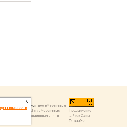
ntNN.ru
:
X
и и разумной критикой:
news@eventnn.ru
иденциальности
.
формации на сайт:
dmitry@eventnn.ru
Продвижение
ие и политика конфиденциальности
сайтов Санкт-
Петербург