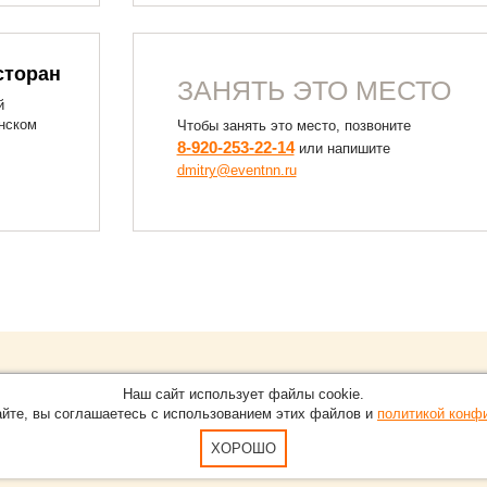
сторан
ЗАНЯТЬ ЭТО МЕСТО
й
янском
Чтобы занять это место, позвоните
8-920-253-22-14
или напишите
dmitry@eventnn.ru
Обращайтесь на портал
Eve
О проекте
Наш сайт использует файлы cookie.
в Нижнем Новгороде.
С новостями, пресс-релизам
айте, вы соглашаетесь с использованием этих файлов и
политикой конф
Карта сайта
-15-51
По вопросам добавления ин
Пользовательское Соглашен
ХОРОШО