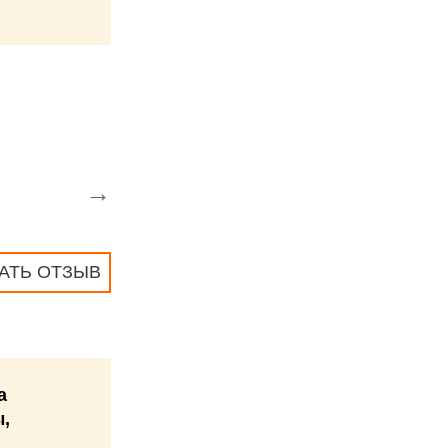
→
АТЬ ОТЗЫВ
a
,