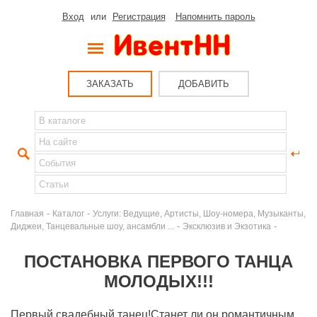
Вход
или
Регистрация
Напомнить пароль
ЗАКАЗАТЬ
ДОБАВИТЬ
-
-
Главная
Каталог
Услуги: Ведущие, Артисты, Шоу-номера, Музыканты,
-
-
Диджеи, Танцевальные шоу, ансамбли ...
Эксклюзив и Экзотика
ПОСТАНОВКА ПЕРВОГО ТАНЦА
МОЛОДЫХ!!!
Первый свадебный танец!Станет ли он романтичным