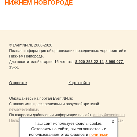
НИЖНЕМ НОВГОРОДЕ
© EventNN.ru, 2006-2026
Полная информация об организации праздничных мероприятий в
Нижнем Новгороде.
Для посетителей старше 16 лет. тел.
8-920-253-22-14
,
8-999-077-
15-51
О проекте
Карта сайта
Обращайтесь на портал
EventNN.ru
:
С новостями, пресс-релизами и разумной критикой:
news@eventnn.ru
По вопросам добавления информации на сайт:
dmitry@eventnn.ru
Пользовательское Соглашение и политика конфиденциальности
X
Наш сайт использует файлы cookie.
Оставаясь на сайте, вы соглашаетесь с
использованием этих файлов и
политикой