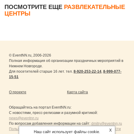
ПОСМОТРИТЕ ЕЩЕ
РАЗВЛЕКАТЕЛЬНЫЕ
ЦЕНТРЫ
© EventNN.ru, 2006-2026
Полная информация об организации праздничных мероприятий в
Нижнем Новгороде.
Для посетителей старше 16 лет. тел.
8-920-253-22-14
,
8-999-077-
15-51
О проекте
Карта сайта
Обращайтесь на портал
EventNN.ru
:
С новостями, пресс-релизами и разумной критикой:
news@eventnn.ru
По вопросам добавления информации на сайт:
dmitry@eventnn.ru
Пользовательское Соглашение и политика конфиденциальности
X
Наш сайт использует файлы cookie.