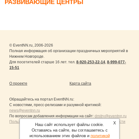
РАЗВИВАЮЩИЕ ЦЕНТРЫ
© EventNN.ru, 2006-2026
Полная информация об организации праздничных мероприятий в
Нижнем Новгороде.
Для посетителей старше 16 лет. тел.
8-920-253-22-14
,
8-999-077-
15-51
О проекте
Карта сайта
Обращайтесь на портал
EventNN.ru
:
С новостями, пресс-релизами и разумной критикой:
news@eventnn.ru
По вопросам добавления информации на сайт:
dmitry@eventnn.ru
Пользовательское Соглашение и политика конфиденциальности
X
Наш сайт использует файлы cookie.
Оставаясь на сайте, вы соглашаетесь с
использованием этих файлов и
политикой