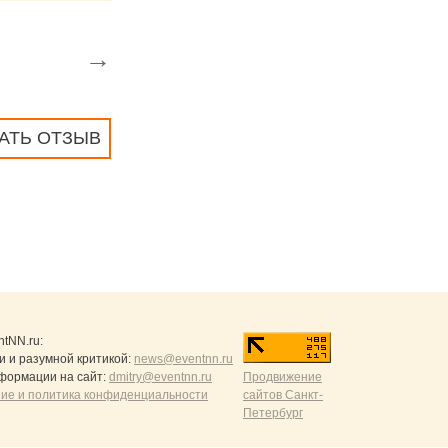
→
АТЬ ОТЗЫВ
ntNN.ru
:
и и разумной критикой:
news@eventnn.ru
формации на сайт:
dmitry@eventnn.ru
Продвижение
ие и политика конфиденциальности
сайтов Санкт-
Петербург