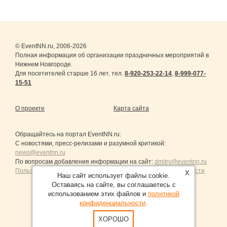
© EventNN.ru, 2006-2026
Полная информация об организации праздничных мероприятий в
Нижнем Новгороде.
Для посетителей старше 16 лет. тел.
8-920-253-22-14
,
8-999-077-
15-51
О проекте
Карта сайта
Обращайтесь на портал
EventNN.ru
:
С новостями, пресс-релизами и разумной критикой:
news@eventnn.ru
По вопросам добавления информации на сайт:
dmitry@eventnn.ru
Пользовательское Соглашение и политика конфиденциальности
X
Наш сайт использует файлы cookie.
Оставаясь на сайте, вы соглашаетесь с
использованием этих файлов и
политикой
конфиденциальности
.
Продвижение сайтов Санкт-Петербург
ХОРОШО