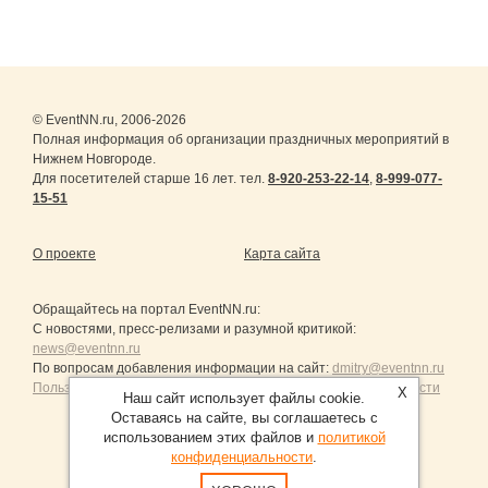
© EventNN.ru, 2006-2026
Полная информация об организации праздничных мероприятий в
Нижнем Новгороде.
Для посетителей старше 16 лет. тел.
8-920-253-22-14
,
8-999-077-
15-51
О проекте
Карта сайта
Обращайтесь на портал
EventNN.ru
:
С новостями, пресс-релизами и разумной критикой:
news@eventnn.ru
По вопросам добавления информации на сайт:
dmitry@eventnn.ru
Пользовательское Соглашение и политика конфиденциальности
X
Наш сайт использует файлы cookie.
Оставаясь на сайте, вы соглашаетесь с
использованием этих файлов и
политикой
конфиденциальности
.
Продвижение сайтов Санкт-Петербург