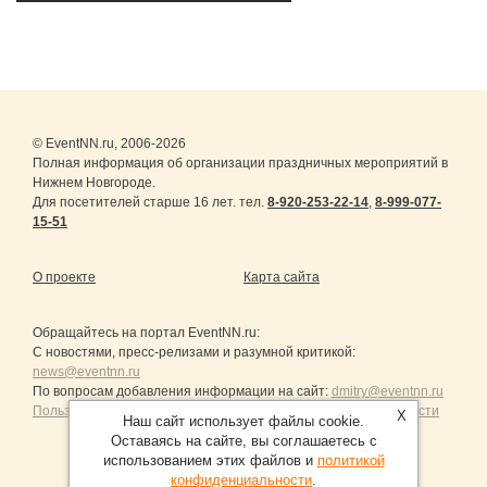
© EventNN.ru, 2006-2026
Полная информация об организации праздничных мероприятий в
Нижнем Новгороде.
Для посетителей старше 16 лет. тел.
8-920-253-22-14
,
8-999-077-
15-51
О проекте
Карта сайта
Обращайтесь на портал
EventNN.ru
:
С новостями, пресс-релизами и разумной критикой:
news@eventnn.ru
По вопросам добавления информации на сайт:
dmitry@eventnn.ru
Пользовательское Соглашение и политика конфиденциальности
X
Наш сайт использует файлы cookie.
Оставаясь на сайте, вы соглашаетесь с
использованием этих файлов и
политикой
конфиденциальности
.