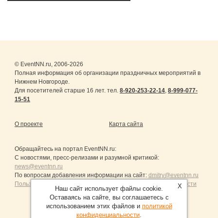
© EventNN.ru, 2006-2026
Полная информация об организации праздничных мероприятий в
Нижнем Новгороде.
Для посетителей старше 16 лет. тел.
8-920-253-22-14
,
8-999-077-
15-51
О проекте
Карта сайта
Обращайтесь на портал
EventNN.ru
:
С новостями, пресс-релизами и разумной критикой:
news@eventnn.ru
По вопросам добавления информации на сайт:
dmitry@eventnn.ru
Пользовательское Соглашение и политика конфиденциальности
X
Наш сайт использует файлы cookie.
Оставаясь на сайте, вы соглашаетесь с
использованием этих файлов и
политикой
конфиденциальности
.