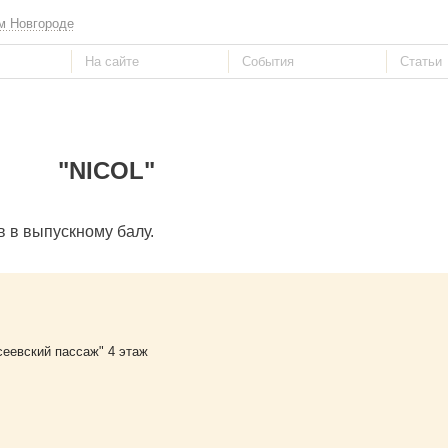
м Новгороде
"NIСOL"
в в выпускному балу.
сеевский пассаж" 4 этаж