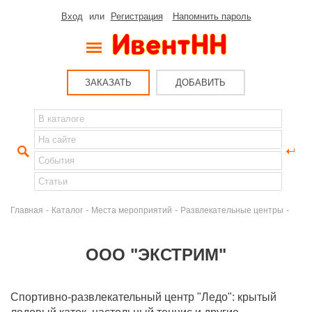
Вход
или
Регистрация
Напомнить пароль
ЗАКАЗАТЬ
ДОБАВИТЬ
-
-
-
-
Главная
Каталог
Места мероприятий
Развлекательные центры
ООО "ЭКСТРИМ"
Спортивно-развлекательный центр "Ледо": крытый