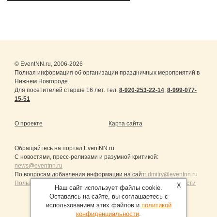
© EventNN.ru, 2006-2026
Полная информация об организации праздничных мероприятий в
Нижнем Новгороде.
Для посетителей старше 16 лет. тел.
8-920-253-22-14
,
8-999-077-
15-51
О проекте
Карта сайта
Обращайтесь на портал
EventNN.ru
:
С новостями, пресс-релизами и разумной критикой:
news@eventnn.ru
По вопросам добавления информации на сайт:
dmitry@eventnn.ru
Пользовательское Соглашение и политика конфиденциальности
X
Наш сайт использует файлы cookie.
Оставаясь на сайте, вы соглашаетесь с
использованием этих файлов и
политикой
конфиденциальности
.