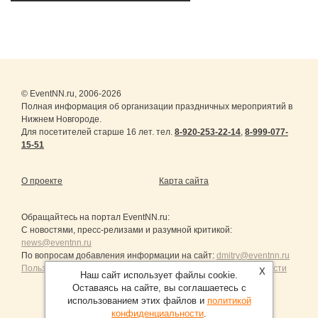
© EventNN.ru, 2006-2026
Полная информация об организации праздничных мероприятий в
Нижнем Новгороде.
Для посетителей старше 16 лет. тел.
8-920-253-22-14
,
8-999-077-
15-51
О проекте
Карта сайта
Обращайтесь на портал
EventNN.ru
:
С новостями, пресс-релизами и разумной критикой:
news@eventnn.ru
По вопросам добавления информации на сайт:
dmitry@eventnn.ru
Пользовательское Соглашение и политика конфиденциальности
X
Наш сайт использует файлы cookie.
Оставаясь на сайте, вы соглашаетесь с
использованием этих файлов и
политикой
конфиденциальности
.