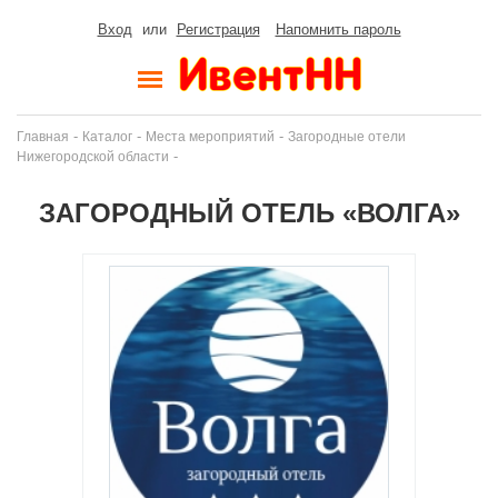
Вход
или
Регистрация
Напомнить пароль
-
-
-
Главная
Каталог
Места мероприятий
Загородные отели
-
Нижегородской области
ЗАГОРОДНЫЙ ОТЕЛЬ «ВОЛГА»