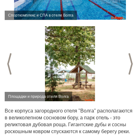
Спорткомплекс и СПА в отеле Волга
Предыдущий слайд
С
Площадки и природа отеля Волга
Все корпуса загородного отеля "Волга" располагаются
в великолепном сосновом бору, а парк отель - это
реликтовая дубовая роща. Гигантские дубы и сосны
роскошным ковром спускаются к самому берегу реки.