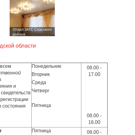
Отдел ЗАГС Спасского
района
Нижегородской
области
дской области
 всем
Понедельник
08.00 -
ственной
Вторник
17.00
в
Среда
ояния и
Четверг
 свидетельств
 регистрации
Пятница
о состояния
08.00 -
16.00
я
Пятница
08.00 -