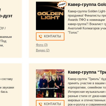
Кавер-группа Gold
/
Кавер-группа Golden Light
р-дуэт
праздника! Финалисты пр
Awards ПФО в номинации
кавер-группа"! Вокалист 
ОУ /
Анатолий Колмагоров уча
"Голос"
КОНТАКТЫ
ываемым
"Под
Фото (3)
ем,
Видео (2)
Кавер-группа "Тр
о составу
Кавер-группа "Триоль" бу
принять участие в вашем 
и звуками
корпоративе, семейном то
 баса.
Интересная музыкальная 
разные стили от джаз-кав
мировых и отечественных
КОНТАКТЫ
рок-н-ролла и современно