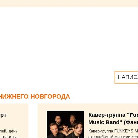
НАПИС
НИЖНЕГО НОВГОРОДА
рт
Кавер-группа "Fu
Music Band" (Фан
лей, день
Кавер-группа FUNKEYS M
год и т.д.
это любимый многими кол