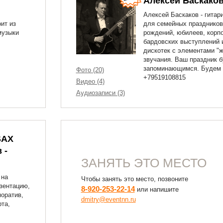
Алексей Баскако
Алексей Баскаков - гитар
ит из
для семейных праздников
музыки
рождений, юбилеев, корпо
бардовских выступлений 
дискотек с элементами "ж
звучания. Ваш праздник б
запоминающимся. Будем 
Фото (20)
+79519108815
Видео (4)
Аудиозаписи (3)
SAX
 -
ЗАНЯТЬ ЭТО МЕСТО
 на
Чтобы занять это место, позвоните
езентацию,
8-920-253-22-14
или напишите
поратив,
dmitry@eventnn.ru
рта,