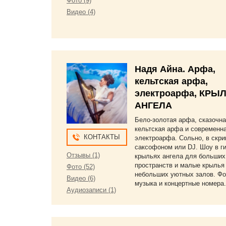
Фото (9)
Видео (4)
Надя Айна. Арфа,
кельтская арфа,
электроарфа, КРЫ
АНГЕЛА
Бело-золотая арфа, сказочн
кельтская арфа и современн
КОНТАКТЫ
электроарфа. Сольно, в скри
саксофоном или DJ. Шоу в ги
Отзывы (1)
крыльях ангела для больших
пространств и малые крылья
Фото (52)
небольших уютных залов. Ф
Видео (6)
музыка и концертные номера.
Аудиозаписи (1)