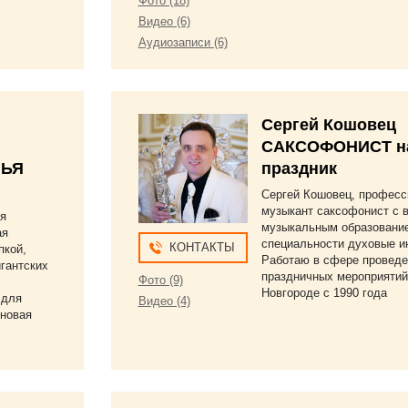
Фото (18)
Видео (6)
Аудиозаписи (6)
Сергей Кошовец
САКСОФОНИСТ н
ЛЬЯ
праздник
Сергей Кошовец, профес
музыкант саксофонист с
ая
музыкальным образовани
ая
специальности духовые и
КОНТАКТЫ
пкой,
Работаю в сфере проведе
гантских
праздничных мероприятий
Фото (9)
Новгороде с 1990 года
 для
Видео (4)
оновая