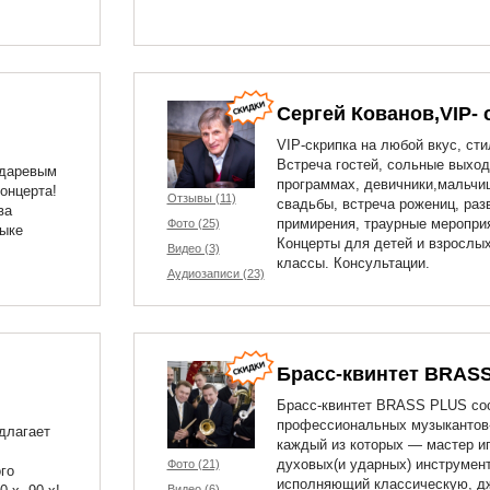
Сергей Кованов,VIP- 
VIP-скрипка на любой вкус, сти
Встреча гостей, сольные выход
ндаревым
программах, девичники,мальчи
онцерта!
Отзывы (11)
свадьбы, встреча рожениц, раз
ва
примирения, траурные меропри
Фото (25)
зыке
Концерты для детей и взрослых
Видео (3)
классы. Консультации.
Аудиозаписи (23)
Брасс-квинтет BRAS
Брасс-квинтет BRASS PLUS сос
профессиональных музыкантов-
длагает
каждый из которых — мастер и
духовых(и ударных) инструмент
Фото (21)
го
исполняющий классическую, д
Видео (6)