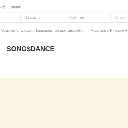
м Новгороде
-
 Музыканты, Диджеи, Танцевальные шоу, ансамбли ...
Музыканты Нижнего Н
SONG$DANCE