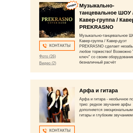
Музыкально-
танцевальное ШОУ 
Кавер-группа / Каве
PREKRASNO
Музыкально-танцевальное Ш
Кавер-группа / Кавер-дуэт
КОНТАКТЫ
PREKRASNO сделает незаб
любое торжество! Возможно 
Фото (26)
ключ" со своим оборудовани
безналичный расчёт
Видео (2)
Арфа и гитара
Арфа и гитара - необычное п
трио: редкое звучание арфы
дополняется эмоциональным
гитары и глубоким звучанием
КОНТАКТЫ