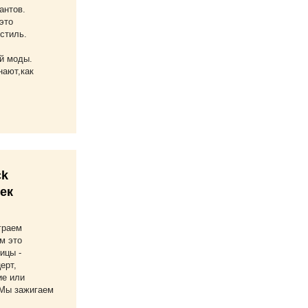
антов.
это
стиль.
й моды.
ают,как
ck
жек
граем
м это
ицы -
ерт,
ие или
 Мы зажигаем