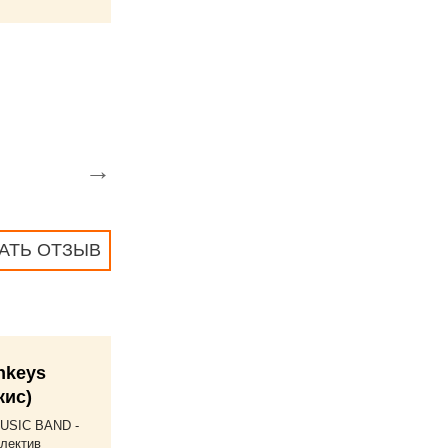
→
АТЬ ОТЗЫВ
nkeys
кис)
USIC BAND -
лектив