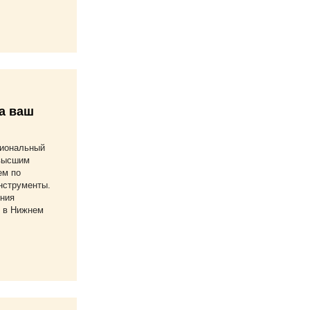
а ваш
сиональный
 высшим
ем по
нструменты.
ния
 в Нижнем