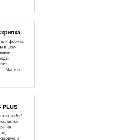
скрипка
ль и формат.
ы в шоу-
шники,
воды,
ятия.
. . Мастер-
S PLUS
тоит из 5+1
солистов,
гры на
ах,
жазовую и