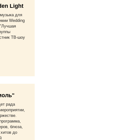
en Light
-музыка для
емии Wedding
 "Лучшая
группы
стник ТВ-шоу
иоль"
дет рада
мероприятии,
ржестве.
программа,
еров, блюза,
 хитов до
й