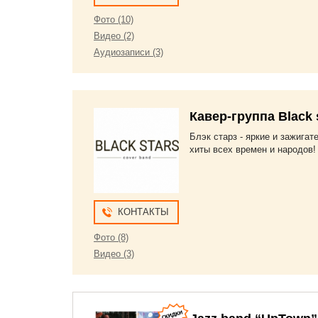
Фото (10)
Видео (2)
Аудиозаписи (3)
Кавер-группа Black 
Блэк старз - яркие и зажига
хиты всех времен и народов!
КОНТАКТЫ
Фото (8)
Видео (3)