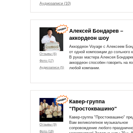
Аудиозаписи (10)
Алексей Бондарев –
аккордеон шоу
Аккордеон Voyage с Алексеем Бо
от одной композиции до сольного к
Отзывы (6)
В руках мастера Алексея Бондаре
Фото (17)
аккордеон способен говорить на я
Аудиозаписи (5)
любой компании.
Кавер-группа
"Простоквашино"
Кавер-группа "Простоквашино" пре
Вам великолепное музыкальное
Отзывы (9)
сопровождение любого празднично
Фото (18)