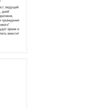
в
ист, ведущий
, дней
ративов,
и проведения
ивого"
удет ярким и
петь вместе!