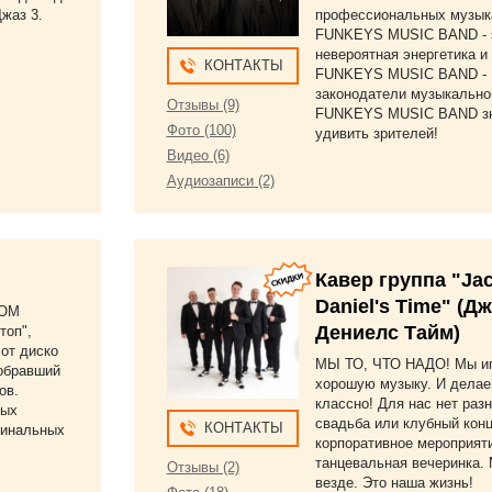
Джаз 3.
профессиональных музык
FUNKEYS MUSIC BAND - 
невероятная энергетика и 
КОНТАКТЫ
FUNKEYS MUSIC BAND -
законодатели музыкально
Отзывы (9)
FUNKEYS MUSIC BAND зн
Фото (100)
удивить зрителей!
Видео (6)
Аудиозаписи (2)
Кавер группа "Ja
Daniel's Time" (Д
ВОМ
Дениелс Тайм)
топ",
 от диско
МЫ ТО, ЧТО НАДО! Мы и
собравший
хорошую музыку. И делае
ов.
классно! Для нас нет разн
ных
свадьба или клубный конц
КОНТАКТЫ
гинальных
корпоративное мероприят
танцевальная вечеринка.
Отзывы (2)
везде. Это наша жизнь!