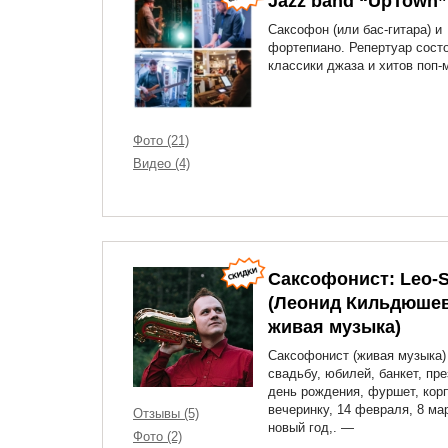
Jazz band “UpTown”
Саксофон (или бас-гитара) и
фортепиано. Репертуар состо
классики джаза и хитов поп-
Фото (21)
Видео (4)
Саксофонист: Leo-
(Леонид Кильдюшев
живая музыка)
Саксофонист (живая музыка)
свадьбу, юбилей, банкет, пр
день рождения, фуршет, кор
вечеринку, 14 февраля, 8 ма
Отзывы (5)
новый год,. —
Фото (2)