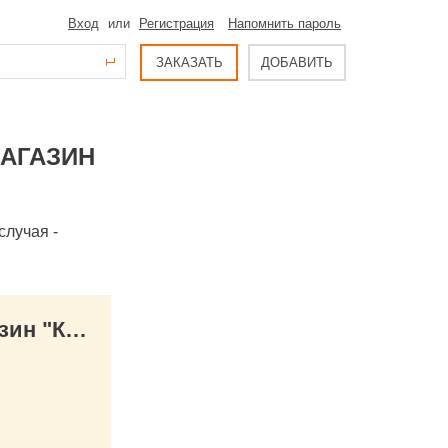
Вход
или
Регистрация
Напомнить пароль
ЗАКАЗАТЬ
ДОБАВИТЬ
МАГАЗИН
случая -
КОНТАКТЫ Пригласительные и аксессуары из Европы. Интернет-магазин "Картолине".