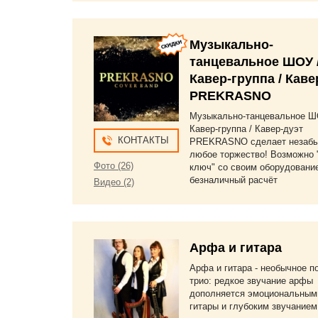
Музыкально-
танцевальное ШОУ 
Кавер-группа / Каве
PREKRASNO
Музыкально-танцевальное Ш
Кавер-группа / Кавер-дуэт
КОНТАКТЫ
PREKRASNO сделает незаб
любое торжество! Возможно 
Фото (26)
ключ" со своим оборудовани
безналичный расчёт
Видео (2)
Арфа и гитара
Арфа и гитара - необычное п
трио: редкое звучание арфы
дополняется эмоциональным
гитары и глубоким звучанием