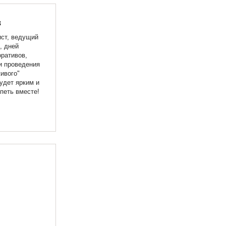
в
ист, ведущий
, дней
ративов,
и проведения
ивого"
удет ярким и
петь вместе!