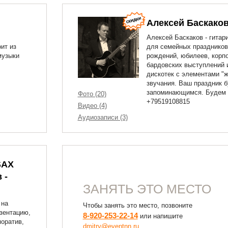
Алексей Баскако
Алексей Баскаков - гитар
ит из
для семейных праздников
музыки
рождений, юбилеев, корпо
бардовских выступлений 
дискотек с элементами "ж
звучания. Ваш праздник б
запоминающимся. Будем 
Фото (20)
+79519108815
Видео (4)
Аудиозаписи (3)
SAX
 -
ЗАНЯТЬ ЭТО МЕСТО
 на
Чтобы занять это место, позвоните
езентацию,
8-920-253-22-14
или напишите
поратив,
dmitry@eventnn.ru