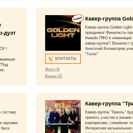
Кавер-группа Gold
/
Кавер-группа Golden Light
р-дуэт
праздника! Финалисты пр
Awards ПФО в номинации
кавер-группа"! Вокалист 
ОУ /
Анатолий Колмагоров уча
"Голос"
КОНТАКТЫ
ываемым
"Под
Фото (3)
ем,
Видео (2)
Кавер-группа "Тр
о составу
Кавер-группа "Триоль" бу
принять участие в вашем 
и звуками
корпоративе, семейном то
 баса.
Интересная музыкальная 