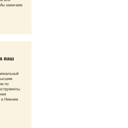
 Мы зажигаем
а ваш
сиональный
 высшим
ем по
нструменты.
ния
 в Нижнем