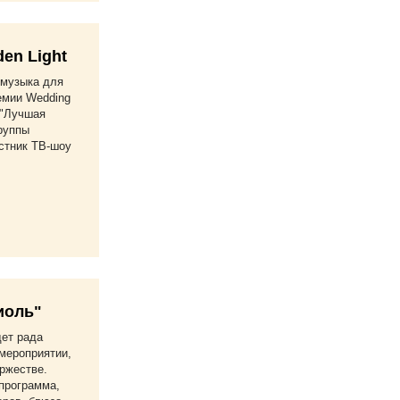
en Light
-музыка для
емии Wedding
 "Лучшая
группы
стник ТВ-шоу
иоль"
дет рада
мероприятии,
ржестве.
программа,