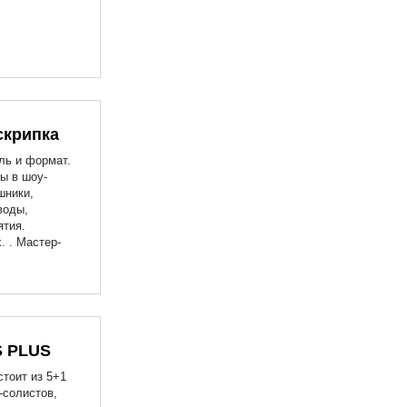
скрипка
ль и формат.
ы в шоу-
шники,
воды,
ятия.
. . Мастер-
S PLUS
тоит из 5+1
солистов,