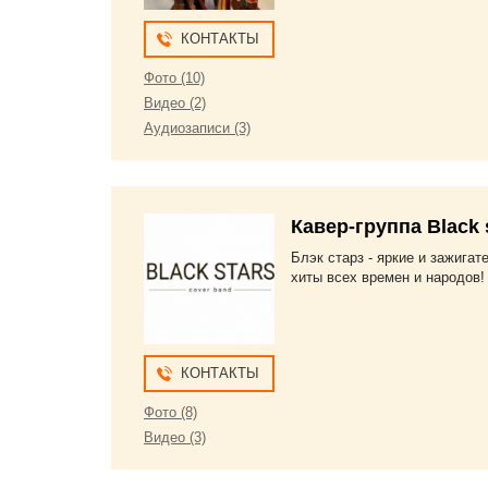
КОНТАКТЫ
Фото (10)
Видео (2)
Аудиозаписи (3)
Кавер-группа Black 
Блэк старз - яркие и зажига
хиты всех времен и народов!
КОНТАКТЫ
Фото (8)
Видео (3)