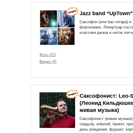
Jazz band “UpTown”
Саксофон (или бас-гитара) и
фортепиано. Репертуар состо
классики джаза и хитов поп-
Фото (21)
Видео (4)
Саксофонист: Leo-
(Леонид Кильдюшев
живая музыка)
Саксофонист (живая музыка)
свадьбу, юбилей, банкет, пр
день рождения, фуршет, кор