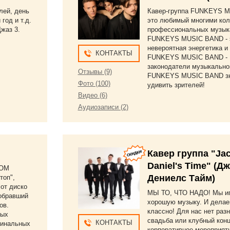
лей, день
Кавер-группа FUNKEYS M
год и т.д.
это любимый многими кол
Джаз 3.
профессиональных музык
FUNKEYS MUSIC BAND - 
невероятная энергетика и 
КОНТАКТЫ
FUNKEYS MUSIC BAND -
законодатели музыкально
Отзывы (9)
FUNKEYS MUSIC BAND зн
Фото (100)
удивить зрителей!
Видео (6)
Аудиозаписи (2)
Кавер группа "Ja
Daniel's Time" (Д
ВОМ
Дениелс Тайм)
топ",
 от диско
МЫ ТО, ЧТО НАДО! Мы и
собравший
хорошую музыку. И делае
ов.
классно! Для нас нет разн
ных
свадьба или клубный конц
КОНТАКТЫ
гинальных
корпоративное мероприят