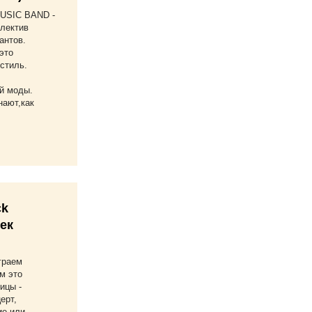
USIC BAND -
лектив
антов.
это
стиль.
й моды.
ают,как
ck
жек
граем
м это
ицы -
ерт,
ие или