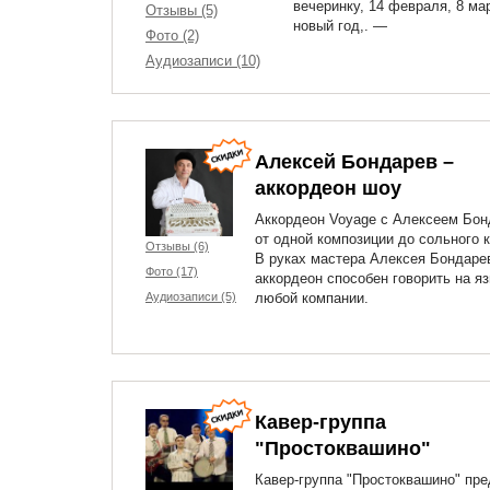
вечеринку, 14 февраля, 8 ма
Отзывы (5)
новый год,. —
Фото (2)
Аудиозаписи (10)
Алексей Бондарев –
аккордеон шоу
Аккордеон Voyage с Алексеем Бо
от одной композиции до сольного к
Отзывы (6)
В руках мастера Алексея Бондаре
Фото (17)
аккордеон способен говорить на я
Аудиозаписи (5)
любой компании.
Кавер-группа
"Простоквашино"
Кавер-группа "Простоквашино" пре