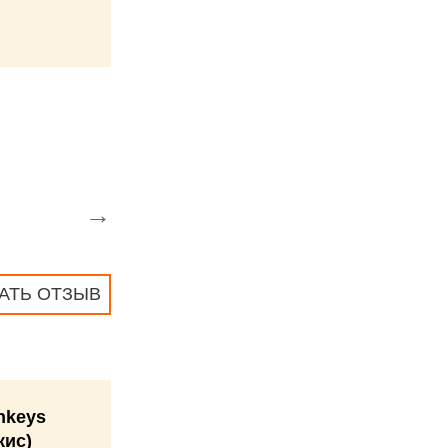
→
АТЬ ОТЗЫВ
nkeys
кис)