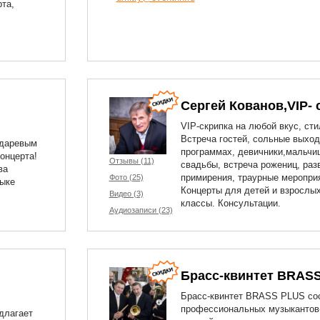
рта,
Сергей Кованов,VIP- 
VIP-скрипка на любой вкус, сти
Встреча гостей, сольные выход
ндаревым
программах, девичники,мальчи
онцерта!
Отзывы (11)
свадьбы, встреча рожениц, раз
ва
примирения, траурные меропри
Фото (25)
зыке
Концерты для детей и взрослых
Видео (3)
классы. Консультации.
Аудиозаписи (23)
Брасс-квинтет BRAS
Брасс-квинтет BRASS PLUS сос
профессиональных музыкантов-
длагает