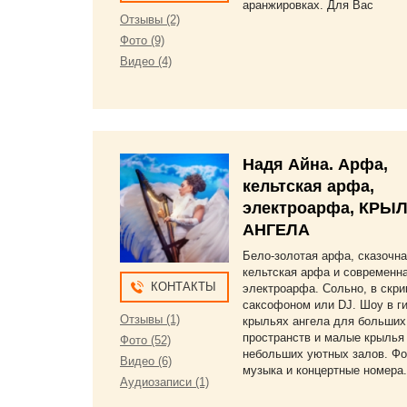
аранжировках. Для Вас
Отзывы (2)
Фото (9)
Видео (4)
Надя Айна. Арфа,
кельтская арфа,
электроарфа, КРЫ
АНГЕЛА
Бело-золотая арфа, сказочн
кельтская арфа и современн
КОНТАКТЫ
электроарфа. Сольно, в скри
саксофоном или DJ. Шоу в ги
Отзывы (1)
крыльях ангела для больших
пространств и малые крылья
Фото (52)
небольших уютных залов. Ф
Видео (6)
музыка и концертные номера.
Аудиозаписи (1)