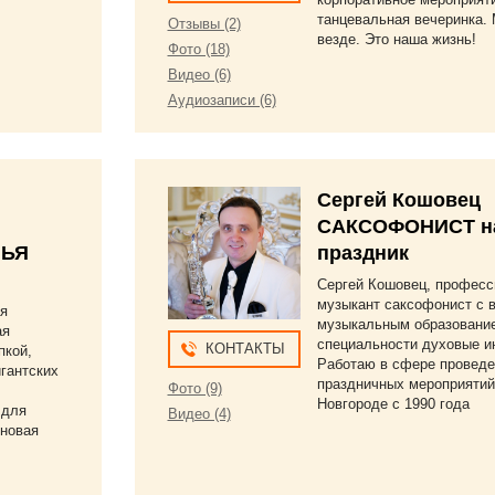
танцевальная вечеринка.
Отзывы (2)
везде. Это наша жизнь!
Фото (18)
Видео (6)
Аудиозаписи (6)
Сергей Кошовец
САКСОФОНИСТ н
ЛЬЯ
праздник
Сергей Кошовец, профес
музыкант саксофонист с
ая
музыкальным образовани
ая
специальности духовые и
КОНТАКТЫ
пкой,
Работаю в сфере проведе
гантских
праздничных мероприятий
Фото (9)
Новгороде с 1990 года
 для
Видео (4)
оновая