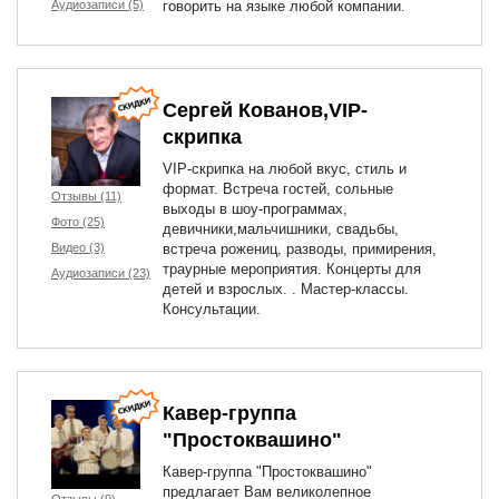
Аудиозаписи (5)
говорить на языке любой компании.
Сергей Кованов,VIP-
скрипка
VIP-скрипка на любой вкус, стиль и
формат. Встреча гостей, сольные
Отзывы (11)
выходы в шоу-программах,
Фото (25)
девичники,мальчишники, свадьбы,
Видео (3)
встреча рожениц, разводы, примирения,
траурные мероприятия. Концерты для
Аудиозаписи (23)
детей и взрослых. . Мастер-классы.
Консультации.
Кавер-группа
"Простоквашино"
Кавер-группа "Простоквашино"
предлагает Вам великолепное