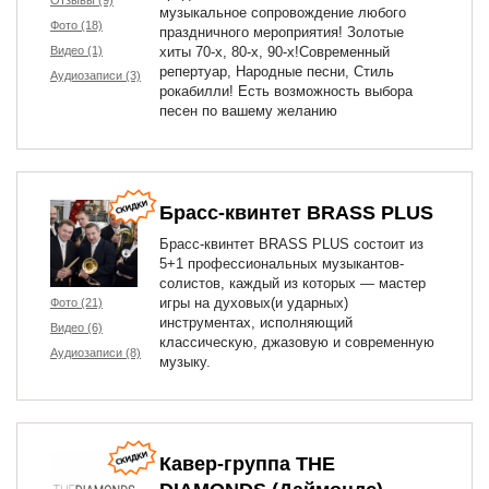
Отзывы (9)
музыкальное сопровождение любого
Фото (18)
праздничного мероприятия! Золотые
Видео (1)
хиты 70-х, 80-х, 90-х!Современный
репертуар, Народные песни, Стиль
Аудиозаписи (3)
рокабилли! Есть возможность выбора
песен по вашему желанию
Брасс-квинтет BRASS PLUS
Брасс-квинтет BRASS PLUS состоит из
5+1 профессиональных музыкантов-
солистов, каждый из которых — мастер
игры на духовых(и ударных)
Фото (21)
инструментах, исполняющий
Видео (6)
классическую, джазовую и современную
Аудиозаписи (8)
музыку.
Кавер-группа THE