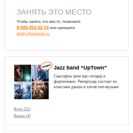
ЗАНЯТЬ ЭТО МЕСТО
Чтобы занять это место, позвоните
8-920-253-22-14
или напишите
dmitry@eventnn.ru
Jazz band “UpTown”
Саксофон (или бас-гитара) и
фортепиано. Репертуар состоит из
классики джаза и хитов поп-музыки
Фото (21)
Видео (4)