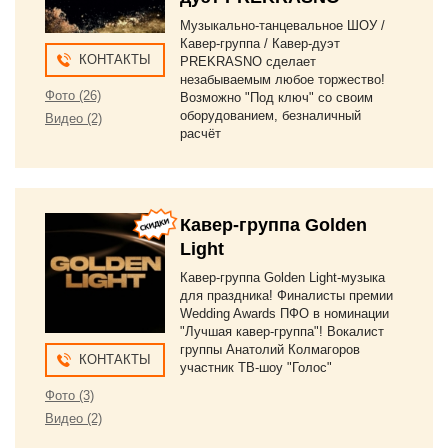
Музыкально-танцевальное ШОУ /
Кавер-группа / Кавер-дуэт
КОНТАКТЫ
PREKRASNO сделает
незабываемым любое торжество!
Фото (26)
Возможно "Под ключ" со своим
оборудованием, безналичный
Видео (2)
расчёт
Кавер-группа Golden
Light
Кавер-группа Golden Light-музыка
для праздника! Финалисты премии
Wedding Awards ПФО в номинации
"Лучшая кавер-группа"! Вокалист
группы Анатолий Колмагоров
КОНТАКТЫ
участник ТВ-шоу "Голос"
Фото (3)
Видео (2)