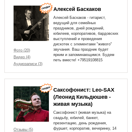
Алексей Баскаков
Алексей Баскаков - гитарист,
ведущий для семейных
праздников, дней рождений,
юбилеев, корпоративов, бардовских
выступлений и проведения
дискотек с элементами "живого"
звучания. Ваш праздник будет
Фото (20)
ярким и запоминающимся. Будем
Видео (4)
петь вместе! +79519108815
Аудиозаписи (3)
Саксофонист: Leo-SAX
(Леонид Кильдюшев -
живая музыка)
Саксофонист (живая музыка) на
свадьбу, юбилей, банкет,
презентацию, день рождения,
фуршет, корпоратив, вечеринку, 14
Отзывы (5)