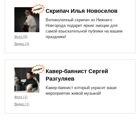
Скрипач Илья Новоселов
Великолепный скрипач из Нижнего
Новгорода подарит яркие эмоции для
самой взыскательной публики на вашем
празднике!
Фото (8)
Видео (2)
Кавер-баянист Сергей
Разгуляев
Кавер-баянист который украсит ваше
мероприятие живой музыкой!
Фото (1)
Видео (1)