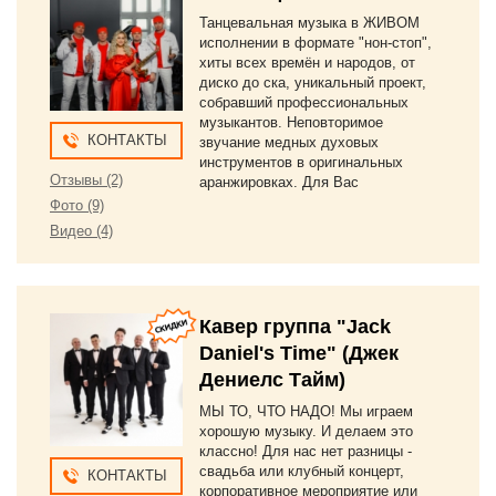
Танцевальная музыка в ЖИВОМ
исполнении в формате "нон-стоп",
хиты всех времён и народов, от
диско до ска, уникальный проект,
собравший профессиональных
музыкантов. Неповторимое
КОНТАКТЫ
звучание медных духовых
инструментов в оригинальных
Отзывы (2)
аранжировках. Для Вас
Фото (9)
Видео (4)
Кавер группа "Jack
Daniel's Time" (Джек
Дениелс Тайм)
МЫ ТО, ЧТО НАДО! Мы играем
хорошую музыку. И делаем это
классно! Для нас нет разницы -
свадьба или клубный концерт,
КОНТАКТЫ
корпоративное мероприятие или