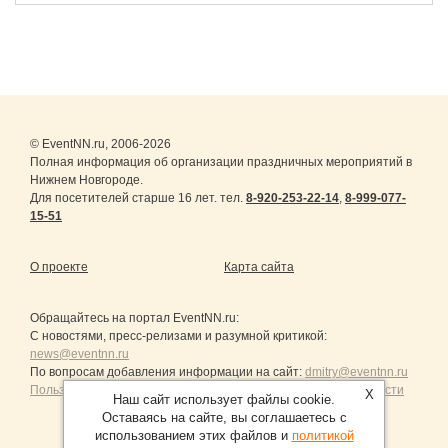
© EventNN.ru, 2006-2026
Полная информация об организации праздничных мероприятий в
Нижнем Новгороде.
Для посетителей старше 16 лет. тел.
8-920-253-22-14
,
8-999-077-
15-51
О проекте
Карта сайта
Обращайтесь на портал
EventNN.ru
:
С новостями, пресс-релизами и разумной критикой:
news@eventnn.ru
По вопросам добавления информации на сайт:
dmitry@eventnn.ru
Пользовательское Соглашение и политика конфиденциальности
X
Наш сайт использует файлы cookie.
Оставаясь на сайте, вы соглашаетесь с
использованием этих файлов и
политикой