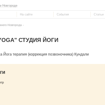
м Новгороде
-
жнего Новгорода
IYOGA" СТУДИЯ ЙОГИ
 Йога терапия (коррекция позвоночника) Кундали
ги
нтр