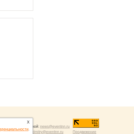
ntNN.ru
:
X
и и разумной критикой:
news@eventnn.ru
иденциальности
.
формации на сайт:
dmitry@eventnn.ru
Продвижение