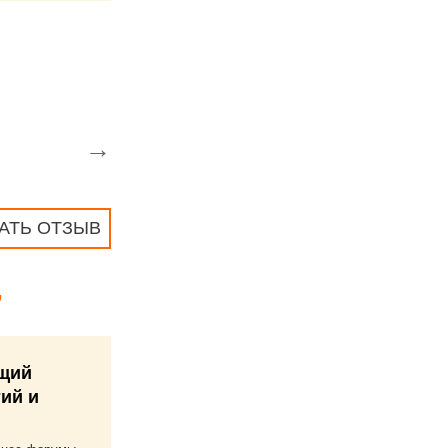
→
АТЬ ОТЗЫВ
,
ущий
ий и