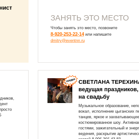
нист
ЗАНЯТЬ ЭТО МЕСТО
Чтобы занять это место, позвоните
8-920-253-22-14
или напишите
dmitry@eventnn.ru
СВЕТЛАНА ТЕРЕХИН
ведущая праздников,
на свадьбу
дников,
дент
Музыкальное образование, неп
просто
вокал, исполнение цыганских п
5
танцев, яркое и захватывающе
костюмированное шоу. Активная
гостями, зажигательный и энер
ведения, раскрытие артистичес