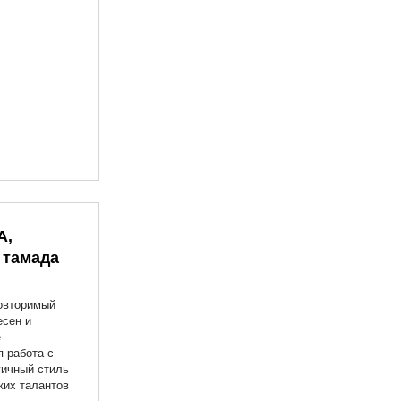
А,
 тамада
овторимый
есен и
е
 работа с
гичный стиль
ких талантов