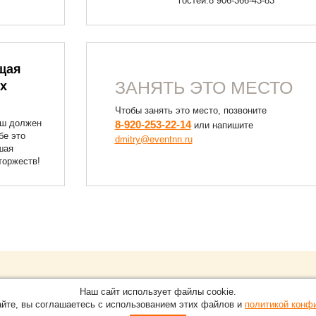
гостей.8 906-366-43-83
щая
ЗАНЯТЬ ЭТО МЕСТО
х
Чтобы занять это место, позвоните
аш должен
8-920-253-22-14
или напишите
бе это
dmitry@eventnn.ru
шая
торжеств!
Обращайтесь на портал
Eve
О проекте
Наш сайт использует файлы cookie.
в Нижнем Новгороде.
С новостями, пресс-релизам
айте, вы соглашаетесь с использованием этих файлов и
политикой конф
Карта сайта
-15-51
По вопросам добавления ин