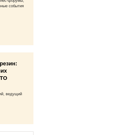
знес-форумы,
вные события
резин:
ших
 ТО
ий, ведущий