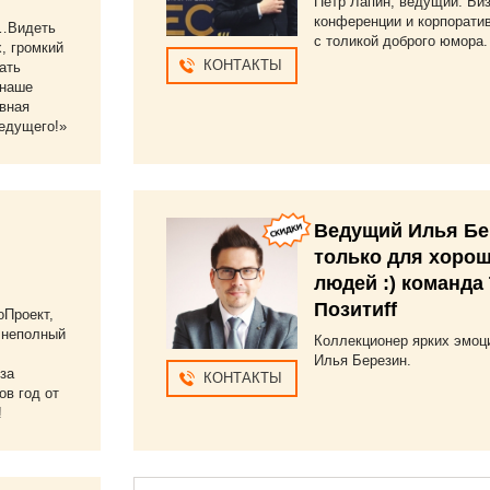
Петр Лапин, ведущий. Би
конференции и корпорати
«…Видеть
с толикой доброго юмора.
, громкий
КОНТАКТЫ
ать
 наше
авная
едущего!»
Ведущий Илья Бе
только для хоро
людей :) команда
Позитиff
оПроект,
 неполный
Коллекционер ярких эмоц
Илья Березин.
за
КОНТАКТЫ
ов год от
!