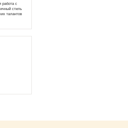
 работа с
гичный стиль
ких талантов