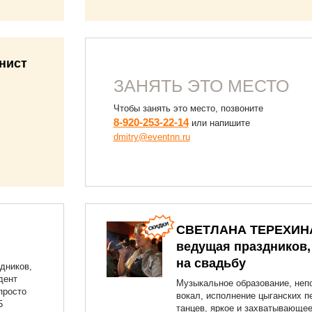
нист
ЗАНЯТЬ ЭТО МЕСТО
Чтобы занять это место, позвоните
8-920-253-22-14
или напишите
dmitry@eventnn.ru
СВЕТЛАНА ТЕРЕХИН
ведущая праздников,
на свадьбу
дников,
дент
Музыкальное образование, неп
просто
вокал, исполнение цыганских п
5
танцев, яркое и захватывающе