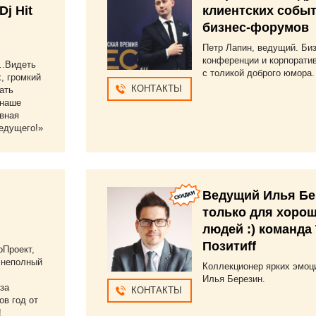
Dj Hit
клиентских событ
бизнес-форумов
Петр Лапин, ведущий. Би
конференции и корпорати
«…Видеть
с толикой доброго юмора.
, громкий
КОНТАКТЫ
ать
 наше
авная
едущего!»
Ведущий Илья Бе
только для хоро
людей :) команда
Позитиff
оПроект,
 неполный
Коллекционер ярких эмоц
Илья Березин.
за
КОНТАКТЫ
ов год от
!