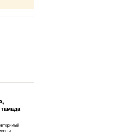
А,
 тамада
овторимый
есен и
е