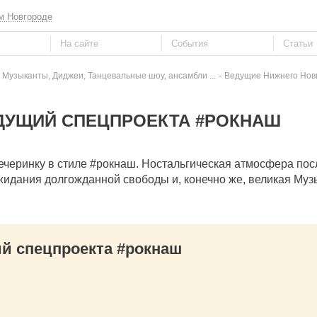
м Новгороде
-
 Музыканты, Диджеи, Танцевальные шоу, ансамбли ...
Ведущие Нижнего Новго
ЕДУЩИЙ СПЕЦПРОЕКТА #РОКНАШ
черинку в стиле #рокнаш. Ностальгическая атмосфера пос
жидания долгожданной свободы и, конечно же, великая Муз
й спецпроекта #рокнаш