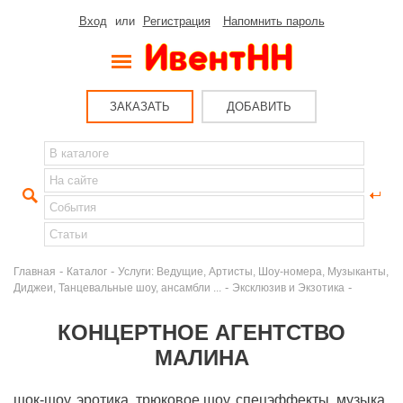
Вход
или
Регистрация
Напомнить пароль
ЗАКАЗАТЬ
ДОБАВИТЬ
-
-
Главная
Каталог
Услуги: Ведущие, Артисты, Шоу-номера, Музыканты,
-
-
Диджеи, Танцевальные шоу, ансамбли ...
Эксклюзив и Экзотика
КОНЦЕРТНОЕ АГЕНТСТВО
МАЛИНА
шок-шоу, эротика, трюковое шоу, спецэффекты, музыка