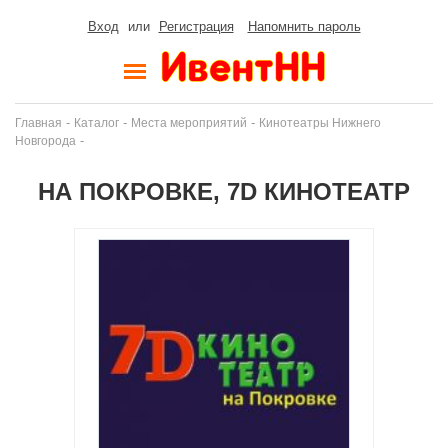
Вход
или
Регистрация
Напомнить пароль
-
-
-
Главная
Каталог
Места мероприятий
Кинотеатры Нижнего
-
Новгорода
НА ПОКРОВКЕ, 7D КИНОТЕАТР