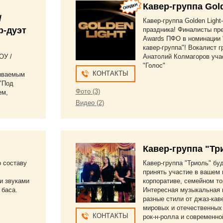
Кавер-группа Gold
/
Кавер-группа Golden Light
р-дуэт
праздника! Финалисты пр
Awards ПФО в номинации
кавер-группа"! Вокалист 
ОУ /
Анатолий Колмагоров уча
"Голос"
КОНТАКТЫ
ываемым
"Под
Фото (3)
ем,
Видео (2)
Кавер-группа "Тр
о составу
Кавер-группа "Триоль" бу
принять участие в вашем 
и звуками
корпоративе, семейном то
 баса.
Интересная музыкальная 
разные стили от джаз-кав
мировых и отечественных
КОНТАКТЫ
рок-н-ролла и современно