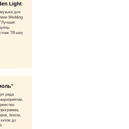
en Light
-музыка для
емии Wedding
 "Лучшая
группы
стник ТВ-шоу
иоль"
дет рада
мероприятии,
ржестве.
программа,
еров, блюза,
 хитов до
й