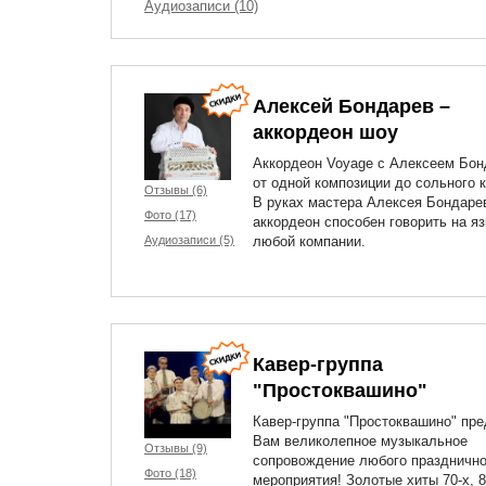
Аудиозаписи (10)
Алексей Бондарев –
аккордеон шоу
Аккордеон Voyage с Алексеем Бо
от одной композиции до сольного к
Отзывы (6)
В руках мастера Алексея Бондаре
Фото (17)
аккордеон способен говорить на я
Аудиозаписи (5)
любой компании.
Кавер-группа
"Простоквашино"
Кавер-группа "Простоквашино" пре
Вам великолепное музыкальное
Отзывы (9)
сопровождение любого празднично
Фото (18)
мероприятия! Золотые хиты 70-х, 80