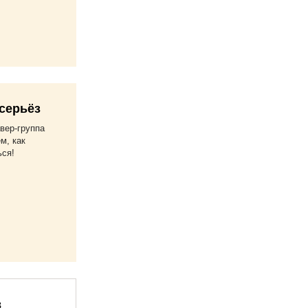
серьёз
вер-группа
м, как
ься!
в