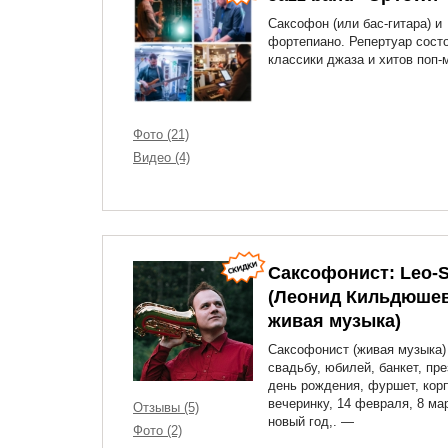
Саксофон (или бас-гитара) и
фортепиано. Репертуар состо
классики джаза и хитов поп-
Фото (21)
Видео (4)
Саксофонист: Leo-
(Леонид Кильдюшев
живая музыка)
Саксофонист (живая музыка)
свадьбу, юбилей, банкет, пр
день рождения, фуршет, кор
вечеринку, 14 февраля, 8 ма
Отзывы (5)
новый год,. —
Фото (2)