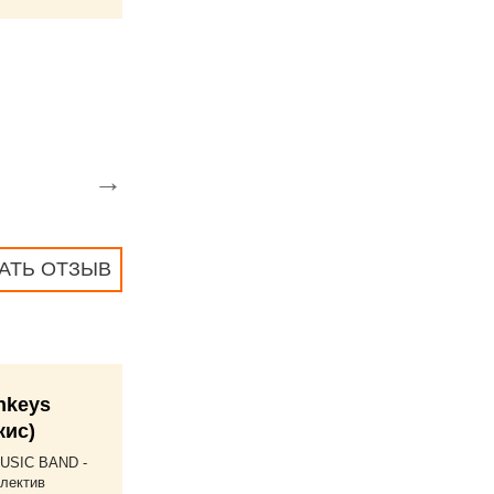
→
АТЬ ОТЗЫВ
nkeys
кис)
USIC BAND -
лектив