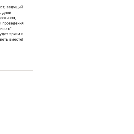
ист, ведущий
, дней
ративов,
и проведения
ивого"
удет ярким и
петь вместе!