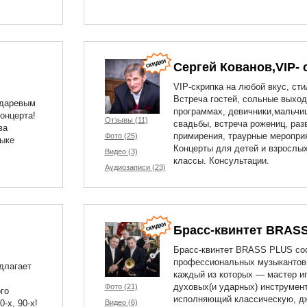
Сергей Кованов,VIP- 
VIP-скрипка на любой вкус, сти
Встреча гостей, сольные выход
ндаревым
программах, девичники,мальчи
онцерта!
Отзывы (11)
свадьбы, встреча рожениц, раз
ва
примирения, траурные меропри
Фото (25)
зыке
Концерты для детей и взрослых
Видео (3)
классы. Консультации.
Аудиозаписи (23)
Брасс-квинтет BRAS
Брасс-квинтет BRASS PLUS сос
профессиональных музыкантов-
длагает
каждый из которых — мастер и
духовых(и ударных) инструмент
Фото (21)
го
исполняющий классическую, д
-х, 90-х!
Видео (6)