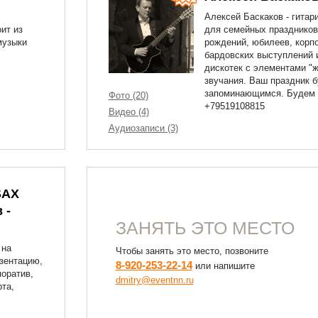
Алексей Баскаков - гитар
ит из
для семейных праздников
музыки
рождений, юбилеев, корпо
бардовских выступлений 
дискотек с элементами "ж
звучания. Ваш праздник б
запоминающимся. Будем 
Фото (20)
+79519108815
Видео (4)
Аудиозаписи (3)
SAX
 -
ЗАНЯТЬ ЭТО МЕСТО
 на
Чтобы занять это место, позвоните
езентацию,
8-920-253-22-14
или напишите
поратив,
dmitry@eventnn.ru
рта,