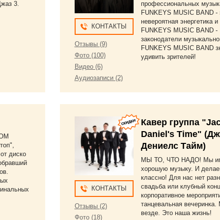
Джаз 3.
профессиональных музык
FUNKEYS MUSIC BAND - 
невероятная энергетика и 
КОНТАКТЫ
FUNKEYS MUSIC BAND -
законодатели музыкально
Отзывы (9)
FUNKEYS MUSIC BAND зн
Фото (100)
удивить зрителей!
Видео (6)
Аудиозаписи (2)
Кавер группа "Ja
Daniel's Time" (Д
ВОМ
Дениелс Тайм)
топ",
 от диско
МЫ ТО, ЧТО НАДО! Мы и
собравший
хорошую музыку. И делае
ов.
классно! Для нас нет разн
ных
свадьба или клубный конц
КОНТАКТЫ
гинальных
корпоративное мероприят
танцевальная вечеринка.
Отзывы (2)
везде. Это наша жизнь!
Фото (18)