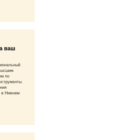
а ваш
сиональный
 высшим
ем по
нструменты.
ния
 в Нижнем