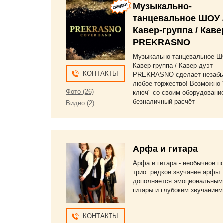
Музыкально-
танцевальное ШОУ 
Кавер-группа / Каве
PREKRASNO
Музыкально-танцевальное Ш
Кавер-группа / Кавер-дуэт
КОНТАКТЫ
PREKRASNO сделает незаб
любое торжество! Возможно 
Фото (26)
ключ" со своим оборудовани
безналичный расчёт
Видео (2)
Арфа и гитара
Арфа и гитара - необычное п
трио: редкое звучание арфы
дополняется эмоциональным
гитары и глубоким звучанием
КОНТАКТЫ