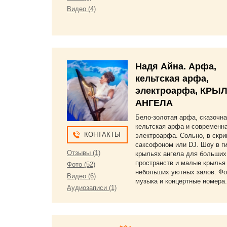
Видео (4)
Надя Айна. Арфа,
кельтская арфа,
электроарфа, КРЫ
АНГЕЛА
Бело-золотая арфа, сказочн
кельтская арфа и современн
КОНТАКТЫ
электроарфа. Сольно, в скри
саксофоном или DJ. Шоу в ги
Отзывы (1)
крыльях ангела для больших
пространств и малые крылья
Фото (52)
небольших уютных залов. Ф
Видео (6)
музыка и концертные номера.
Аудиозаписи (1)