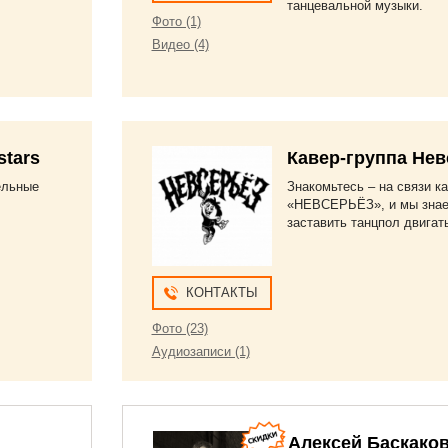
танцевальной музыки.
Фото (1)
Видео (4)
stars
Кавер-группа Нев
тельные
Знакомьтесь – на связи ка
«НЕВСЕРЬЁЗ», и мы знае
заставить танцпол двигат
КОНТАКТЫ
Фото (23)
Аудиозаписи (1)
Алексей Баскако