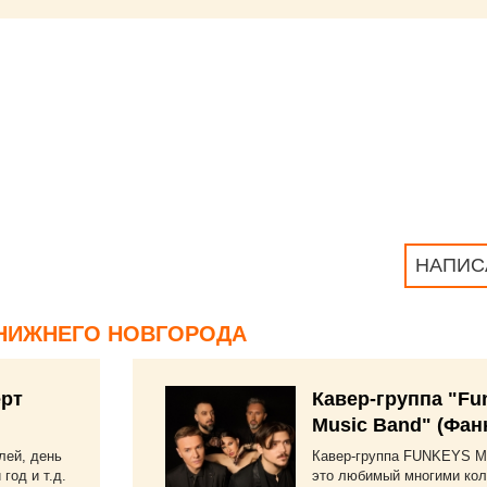
НАПИС
НИЖНЕГО НОВГОРОДА
рт
Кавер-группа "Fu
Music Band" (Фан
лей, день
Кавер-группа FUNKEYS M
год и т.д.
это любимый многими кол