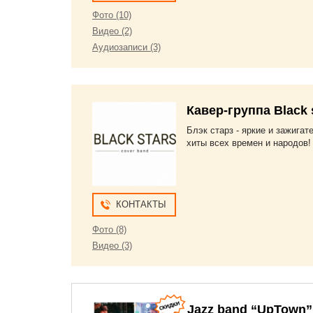
Фото (10)
Видео (2)
Аудиозаписи (3)
Кавер-группа Black 
Блэк старз - яркие и зажига
хиты всех времен и народов!
КОНТАКТЫ
Фото (8)
Видео (3)
Jazz band “UpTown”