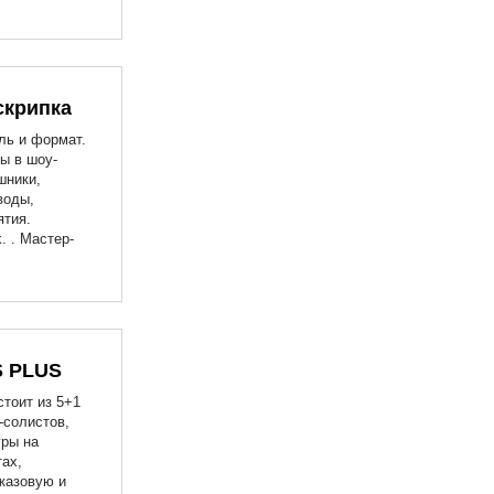
скрипка
ль и формат.
ы в шоу-
шники,
воды,
ятия.
. . Мастер-
S PLUS
тоит из 5+1
солистов,
гры на
ах,
жазовую и