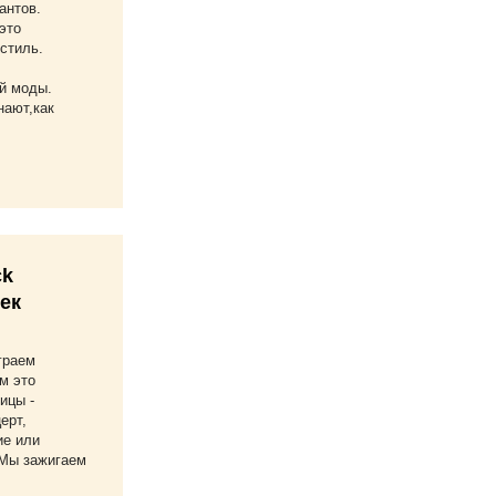
антов.
это
стиль.
й моды.
ают,как
ck
жек
граем
м это
ицы -
ерт,
ие или
 Мы зажигаем