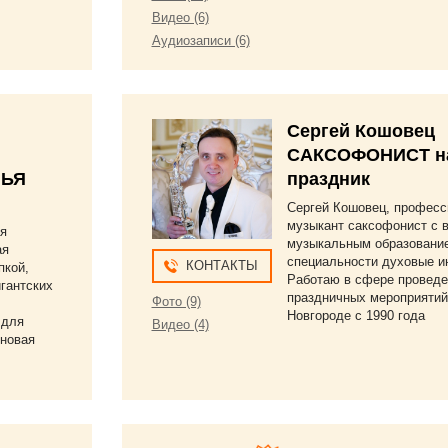
Видео (6)
Аудиозаписи (6)
Сергей Кошовец
САКСОФОНИСТ н
ЛЬЯ
праздник
Сергей Кошовец, профес
музыкант саксофонист с
ая
музыкальным образовани
ая
специальности духовые и
КОНТАКТЫ
пкой,
Работаю в сфере проведе
гантских
праздничных мероприятий
Фото (9)
Новгороде с 1990 года
 для
Видео (4)
оновая