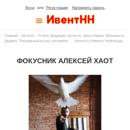
Вход
или
Регистрация
Напомнить пароль
-
-
Главная
Каталог
Услуги: Ведущие, Артисты, Шоу-номера, Музыканты,
-
Диджеи, Танцевальные шоу, ансамбли ...
Артисты Нижнего Новгорода
-
ФОКУСНИК АЛЕКСЕЙ ХАОТ