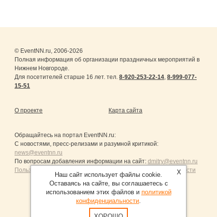
© EventNN.ru, 2006-2026
Полная информация об организации праздничных мероприятий в
Нижнем Новгороде.
Для посетителей старше 16 лет. тел.
8-920-253-22-14
,
8-999-077-
15-51
О проекте
Карта сайта
Обращайтесь на портал
EventNN.ru
:
С новостями, пресс-релизами и разумной критикой:
news@eventnn.ru
По вопросам добавления информации на сайт:
dmitry@eventnn.ru
Пользовательское Соглашение и политика конфиденциальности
X
Наш сайт использует файлы cookie.
Оставаясь на сайте, вы соглашаетесь с
использованием этих файлов и
политикой
конфиденциальности
.
Продвижение сайтов Санкт-Петербург
ХОРОШО