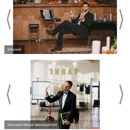
Предыдущий слайд
С
Юбилей
Предыдущий слайд
С
Корпоративные мероприятия