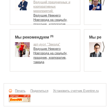
Ведущий праздничных и
В
корпоративных
К
мероприятий.
В
Ведущие Нижнего
Н
Новгорода на свадьбу,
п
праздник, корпоратив,
т
тамада
(9)
Мы рекомендуем
Мы реком
>
арт-дуэт "Звезда"
В
Ведущие Нижнего
т
Новгорода на свадьбу,
:
праздник, корпоратив,
В
тамада
Н
п
т
Печать
Поделиться
Установить счетчик Eventnn.ru