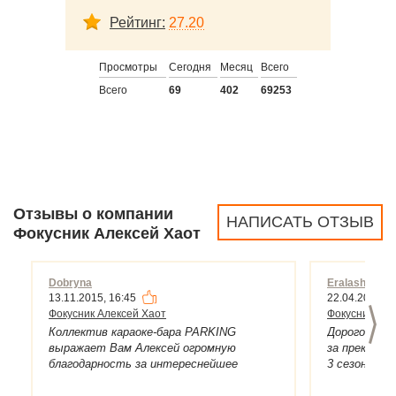
Рейтинг:
27.20
Просмотры
Сегодня
Месяц
Всего
Всего
69
402
69253
Отзывы о компании
НАПИСАТЬ ОТЗЫВ
Фокусник Алексей Хаот
Dobryna
Eralash
13.11.2015, 16:45
22.04.2015, 1
>
Фокусник Алексей Хаот
Фокусник Але
Коллектив караоке-бара PARKING
Дорогой Але
выражает Вам Алексей огромную
за прекрасн
благодарность за интереснейшее
3 сезона Ер
выступление на празднике в честь дня
Вы оказали 
всех святых! Вы стали настоящей
выступили 