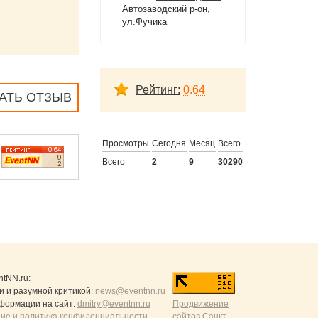
Автозаводский р-он,
ул.Фучика
Рейтинг:
0.64
АТЬ ОТЗЫВ
Просмотры
Сегодня
Месяц
Всего
Всего
2
9
30290
ntNN.ru
:
и и разумной критикой:
news@eventnn.ru
формации на сайт:
dmitry@eventnn.ru
Продвижение
ие и политика конфиденциальности
сайтов Санкт-